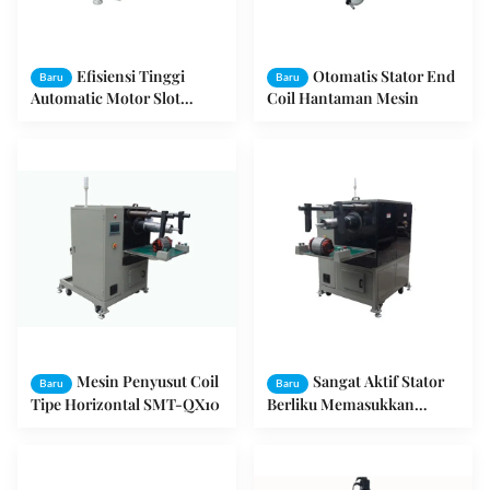
Efisiensi Tinggi
Otomatis Stator End
Baru
Baru
Automatic Motor Slot
Coil Hantaman Mesin
Insulation Machine
Mesin Penyusut Coil
Sangat Aktif Stator
Baru
Baru
Tipe Horizontal SMT-QX10
Berliku Memasukkan
Mesin / Motor Coil
Memasukkan Mesin