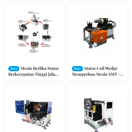
- DR1200
Inserter
Mesin Berliku Stator
Stator Coil Wedge
Baru
Baru
Berkecepatan Tinggi Jalur
Memperluas Mesin SMT -
Perakitan Motor Listrik
KZ300 3726 X 1251 X 2111mm
Garansi 12 Bulan