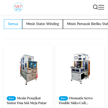
Semua
Mesin Stator Winding
Mesin Pemasok Berliku Sta
Mesin Pengikat
Otomatis Servo
Baru
Baru
Stator Dua Sisi Meja Putar
Double Sides Coil
Hantaman Mesin