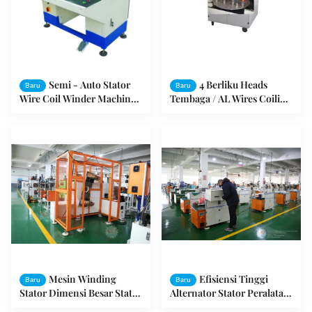
Semi - Auto Stator
4 Berliku Heads
Baru
Baru
Wire Coil Winder Machine /
Tembaga / AL Wires Coiling
Ceiling Fan Winding
Machine untuk Membuat
Machine
Winding Stators
Mesin Winding
Efisiensi Tinggi
Baru
Baru
Stator Dimensi Besar Stator
Alternator Stator Peralatan
Mesin Winding Stator SMT
/ Motor Stator Isolasi Paper