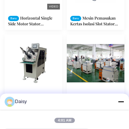
VIDEO
Horizontal Single
Mesin Pemasukan
Baru
Baru
Side Motor Stator
Kertas Isolasi Slot Stator
Hantaman Mesin SMT -
Motor Industri Besar Dan
DW350 Kinerja Tinggi
Sedang
Auto Compressor
Slot Otomatis Kertas
Baru
Baru
Daisy
Motor Stator Produksi Jalur
Isolasi Memasukkan Mesin
Perakitan Coil Winding
OEM Lebar Lipat
Dan Mesin Memasukkan
Disesuaikan
4:01 AM
1
2
3
4
5
Berikutnya