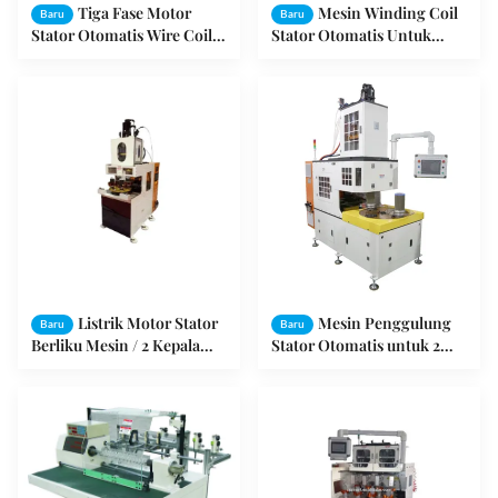
Tiga Fase Motor
Mesin Winding Coil
Baru
Baru
Stator Otomatis Wire Coil
Stator Otomatis Untuk
Winding Machine
Motor Listrik
Listrik Motor Stator
Mesin Penggulung
Baru
Baru
Berliku Mesin / 2 Kepala
Stator Otomatis untuk 2
Berliku Mesin Cuci
Kutub Stator dengan
Otomatis
Tinggi Tumpukan Maks
≤150mm dan
ISO9001:2008 Sertifikasi