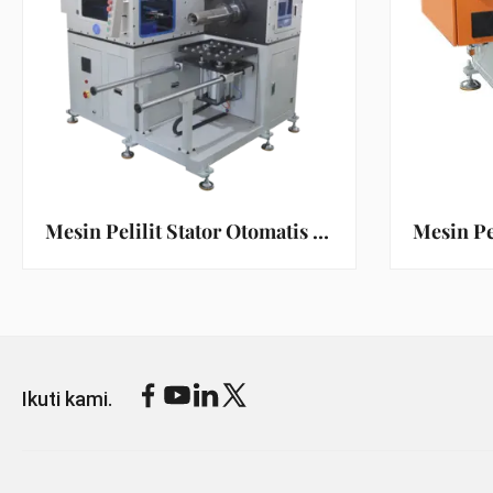
Mesin Pelilit Stator Otomatis dengan Kontrol Motor Servo dan Perlengkapan Bergerak Horizontal untuk Pemuatan Stator yang Efisien
Ikuti kami.