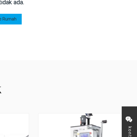
idak ada.
ke Rumah
k
kontak