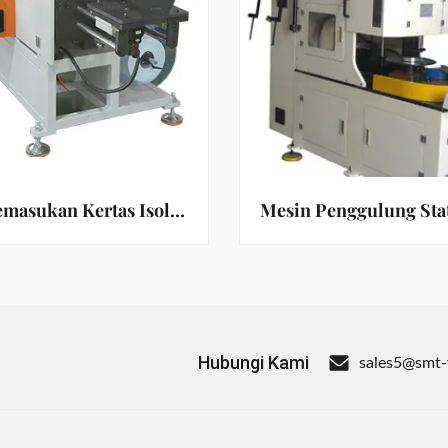
Mesin Pemasukan Kertas Isolasi Slot Berbeda Untuk Stator Motor Listrik
Hubungi Kami
sales5@smt-