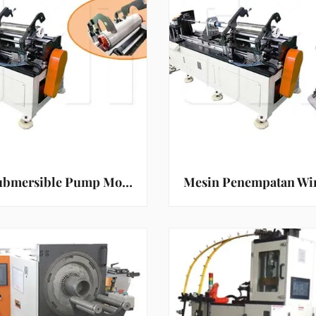
Mesin Submersible Pump Motor Stator Coil Winding Inserting 3.5Kw