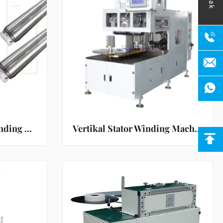
Mesin Penempatan Winding Stator Kawat Tembaga Otomatis untuk Motor Pompa Submersible
Vertikal Stator Winding Machine dengan 500rpm Max Speed untuk 90-220mm Stack Height dan 4 Mold Dipping Segmen