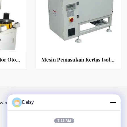
Mesin Penggulung Stator Otomatis Lanjutan Untuk Wire Diameter 0.3-1.0mm
Mesin Pemasukan Kertas Isolasi Angker Semi Otomatis SMT - C100
Daisy
winding.com
8613914006446
86-512-66316783-802
7:16 AM