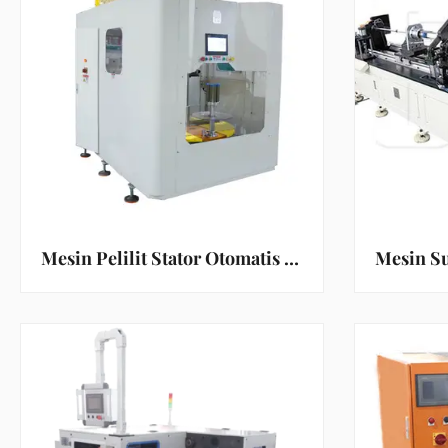
Mesin Pelilit Stator Otomatis Penuh untuk Stator 2 Kutub dengan Tinggi Tumpukan Maks ≤320mm dan Bersertifikasi ISO9001:2008