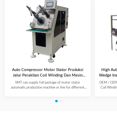
Auto Compressor Motor Stator Produksi
High Aut
Jalur Perakitan Coil Winding Dan Mesin
Wedge Ins
Memasukkan
SMT can supply full package of motor stator
OEM / ODM C
automatic production machine or line for different
Coil Windi
motor types, like BLDC, pump motor, car motor,
this coil 
induction motor, 3 phase motor ect. This stator
Insert the 
production line including paper inserting machine, coil
according to
winding machine, coil winding inserting machine,
tooling Set
lacing machine, forming machine and testing machine.
then selec