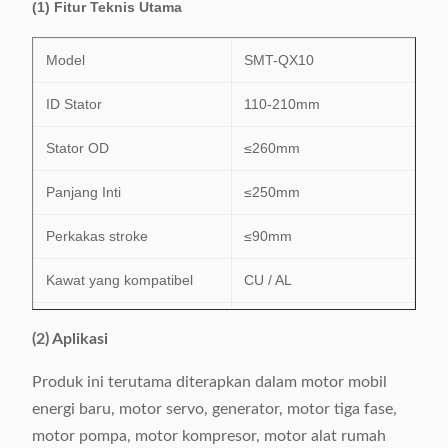
(1) Fitur Teknis Utama
Model
SMT-QX10
ID Stator
110-210mm
Stator OD
≤260mm
Panjang Inti
≤250mm
Perkakas stroke
≤90mm
Kawat yang kompatibel
CU / AL
Kisaran angka slot
24-48 slot
(2) Aplikasi
Sumber Daya listrik
380V / 50 / 60Hz 6.5Kw
Produk ini terutama diterapkan dalam motor mobil
energi baru, motor servo, generator, motor tiga fase,
Berat
1160kg
motor pompa, motor kompresor, motor alat rumah