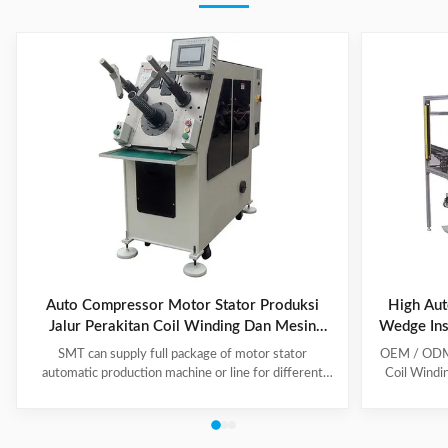
Auto Compressor Motor Stator Produksi
High Aut
Jalur Perakitan Coil Winding Dan Mesin
Wedge Ins
Memasukkan
SMT can supply full package of motor stator
OEM / ODM C
automatic production machine or line for different
Coil Windi
motor types, like BLDC, pump motor, car motor,
this coil 
induction motor, 3 phase motor ect. This stator
Insert the 
production line including paper inserting machine, coil
according to