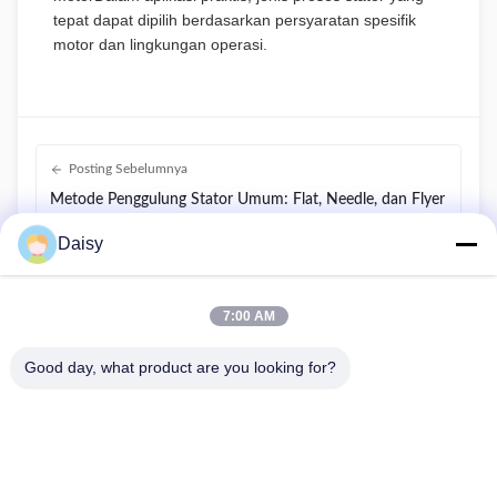
tepat dapat dipilih berdasarkan persyaratan spesifik
motor dan lingkungan operasi.
Posting Sebelumnya
Metode Penggulung Stator Umum: Flat, Needle, dan Flyer
Winding Dijelaskan
Daisy
Posting berikutnya
Intelligent Otomatis Stator Winding & Masukkan Produksi
7:00 AM
Line
Good day, what product are you looking for?
Tidak, tidak.123, Jalan Qiangyuan Barat, Zona Pembangunan
Nanxun, Kota Huzhou, Provinsi Zhejiang, Cina