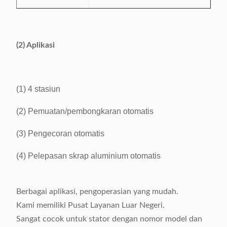
Maks.tekanan
22,6MPa
kerja silinder oli
(2) Aplikasi
Tekanan nominal
400KN
Sumber Daya
380V/50/60 9Kw
(1) 4 stasiun
listrik
(2) Pemuatan/pembongkaran otomatis
Berat
≈4210Kg
(3) Pengecoran otomatis
Dimensi
(L)1350×(W)1400×(H)2200mm
(4) Pelepasan skrap aluminium otomatis
Berbagai aplikasi, pengoperasian yang mudah.
Kami memiliki Pusat Layanan Luar Negeri.
Sangat cocok untuk stator dengan nomor model dan