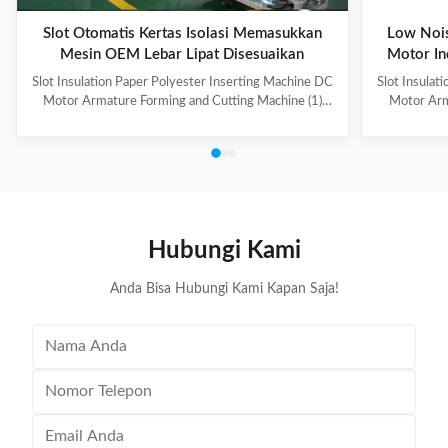
Slot Otomatis Kertas Isolasi Memasukkan
Low Nois
Mesin OEM Lebar Lipat Disesuaikan
Motor In
Slot Insulation Paper Polyester Inserting Machine DC
Slot Insulat
Motor Armature Forming and Cutting Machine (1)
Motor Arm
Main Technical Information Item Data Model CD150
Paper feedi
Suitable paper roll width 10~100mm Suitable paper
fold, paper 
thickness 0.15~0.35mm Feeding length 10~200mm
output can b
Folding width 2~5mm, adjustable Cutting speed
hand-made 
About 120 pieces per minute Folding & cutting
model co
precision 0.2mm Power supply 220V, 50/60Hz,
Information
0.5kW Machine weight About 160kg Dimension (L x
roll wid
Hubungi Kami
W x H) 500 x 900 x 1200mm (2) Application Electric
0.
Anda Bisa Hubungi Kami Kapan Saja!