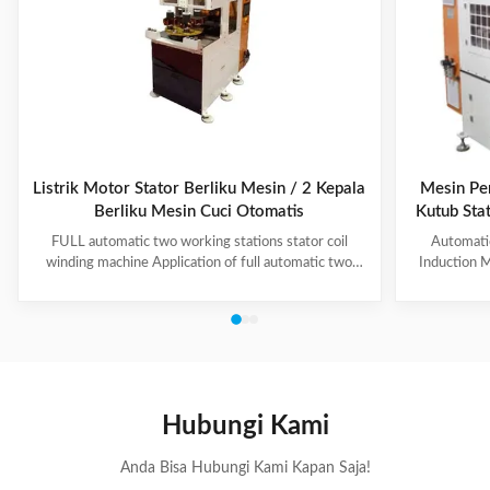
Listrik Motor Stator Berliku Mesin / 2 Kepala
Mesin Pe
Berliku Mesin Cuci Otomatis
Kutub Sta
≤150mm
FULL automatic two working stations stator coil
Automati
winding machine Application of full automatic two
Induction M
working stations stator coil winding machine This
for winding 
automatic stator winding machine is suitable for 2
cycle to sign
poles, 4 poles and 6poles coils winding. 1. Main
features 
technical data of NIDE full automatic two working
reduce labor
stations stator coil winding machine Product Name
tapping (up
two working stations stator coil winding machine
adjustable f
Winding head 2pc Wire diameter 0.2~1.2mm
frame is co
Hubungi Kami
Winding speed ≤2500RPM Max stator OD 160mm
Anda Bisa Hubungi Kami Kapan Saja!