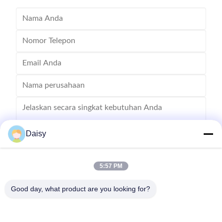
Daisy
5:57 PM
Mengirim
Good day, what product are you looking for?