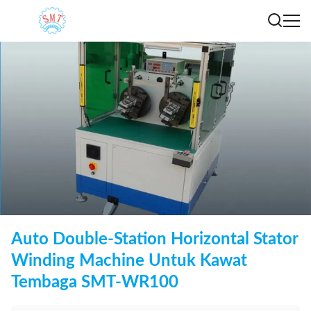
Auto Double-Station Horizontal Stator
Winding Machine Untuk Kawat
Tembaga SMT-WR100