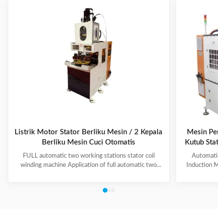
Listrik Motor Stator Berliku Mesin / 2 Kepala
Mesin Pe
Berliku Mesin Cuci Otomatis
Kutub Sta
≤150mm
FULL automatic two working stations stator coil
Automati
winding machine Application of full automatic two
Induction M
working stations stator coil winding machine This
for winding 
automatic stator winding machine is suitable for 2
cycle to sign
poles, 4 poles and 6poles coils winding. 1. Main
features 
technical data of NIDE full automatic two working
reduce labor
stations stator coil winding machine Product Name
tapping (up