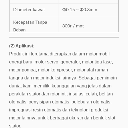
Diameter kawat
Φ0,15 ~ Φ0.8mm
Kecepatan Tanpa
800r / mnt
Beban
Kawat yang cocok
tembaga / aluminium
(2) Aplikasi:
Produk ini terutama diterapkan dalam motor mobil
Max. Transfer jarak
≤250mm
energi baru, motor servo, generator, motor tiga fase,
jauh
motor pompa, motor kompresor, motor alat rumah
Diameter bingkai
Φ20-Φ120mm
tangga dan motor induksi lainnya.
Sebagai pemimpin
dunia, kami memiliki keunggulan yang jelas dalam
220V, fase tunggal, 50 /
Sumber Daya listrik
perakitan stator dan rotor inti, insulasi celah, belitan
60Hz, 1.5kW
otomatis, penyisipan otomatis, peleburan otomatis,
Berat mesin
Sekitar 1000kg
impregnasi resin otomatis dan teknologi produksi
motor lainnya untuk berbagai ukuran dan bentuk slot
Dimensi mesin
1050 x 1800x 1500mm
stator.