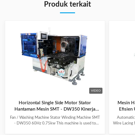
Produk terkait
VIDEO
Horizontal Single Side Motor Stator
Mesin Ha
Hantaman Mesin SMT - DW350 Kinerja
Efisien
Tinggi
Fan / Washing Machine Stator Winding Machine SMT
Automatic
- DW350 60Hz 0.75kw This machine is used to
Wire Lacing 
inserting coil and wedge into stator. And it can insert
of The stat
coil and wedge simultaneously. This HMI can set all
Machine a