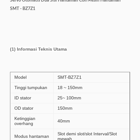
Servo Otomatis Dua Sisi Hantaman Coil Mesin Hantaman
SMT - BZ7Z1​
(1) Informasi Teknis Utama
Model
SMT-BZ7Z1
Tinggi tumpukan
18 ~ 150mm
ID stator
25~ 100mm
OD stator
150mm
Ketinggian
40mm
overhang
Slot demi slot/slot Interval/Slot
Modus hantaman
mewah