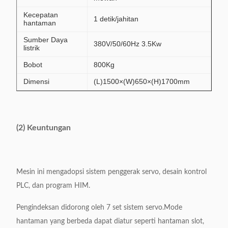
Kecepatan
1 detik/jahitan
hantaman
Sumber Daya
380V/50/60Hz 3.5Kw
listrik
Bobot
800Kg
Dimensi
(L)1500×(W)650×(H)1700mm
(2) Keuntungan
Mesin ini mengadopsi sistem penggerak servo, desain kontrol
PLC, dan program HIM.
Pengindeksan didorong oleh 7 set sistem servo.Mode
hantaman yang berbeda dapat diatur seperti hantaman slot,