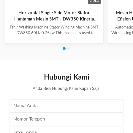
VIDEO
Horizontal Single Side Motor Stator
Mesin Ha
Hantaman Mesin SMT - DW350 Kinerja
Efisien
Tinggi
Fan / Washing Machine Stator Winding Machine SMT
Automatic
- DW350 60Hz 0.75kw This machine is used to
Wire Lacing 
inserting coil and wedge into stator. And it can insert
of The stat
coil and wedge simultaneously. This HMI can set all
Machine a
the necessary data. With easy and convenient tooling
button to 
change process, this machine is suitable for three
suitable f
phase motor, fan motor and other motor, with a
compressio
veriety model number but low output. Wedge fedding
motor and 
mode can be set according to different
machine is
Hubungi Kami
motor.Horizontal Winding Inserting
m
Anda Bisa Hubungi Kami Kapan Saja!