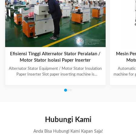
Efisiensi Tinggi Alternator Stator Peralatan /
Mesin Pem
Motor Stator Isolasi Paper Inserter
Moto
Alternator Stator Equipment / Motor Stator Insulation
Automatic 
Paper Inserter Slot paper inserting machine is
machine for 
specially designed for automatically inserting
No.: CW300 
insulation papers into stator slots. All the actions such
motors. 3. T
as paper feeding, forming, folding, inserting and stator
fast speed, 
rotating are automatic. Range of application: industrial
easy for di
motors, air conditioner motors, washer motors,
changing too
electrical fan motors, pump motors and so on. (1) Main
pump motor, 
Technical Data Model C100 Core Length 10-90mm
exclusiv
Hubungi Kami
Stator I.D
Anda Bisa Hubungi Kami Kapan Saja!