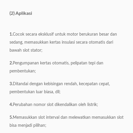
Ketebalan kertas
≤0.35mm
isolasi
(2) Aplikasi
Efisiensi
0,5 detik/detik
1.
Cocok secara eksklusif untuk motor berukuran besar dan
Sumber Daya listrik
380V, 50/60Hz, 0,75kW
sedang, memasukkan kertas insulasi secara otomatis dari
Berat
411kg
bawah slot stator;
Dimensi
1100*650*1000mm
2.
Pengumpanan kertas otomatis, pelipatan tepi dan
pembentukan;
3.
Ditandai dengan kebisingan rendah, kecepatan cepat,
pembentukan luar biasa, dll;
4.
Perubahan nomor slot dikendalikan oleh listrik;
5.
Memasukkan slot interval dan melewatkan memasukkan slot
bisa menjadi pilihan;