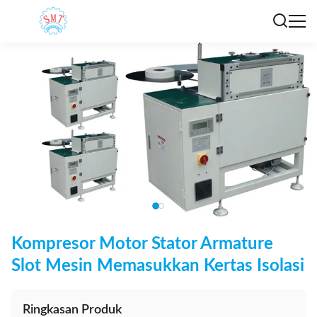
Kompresor Motor Stator Armature
Slot Mesin Memasukkan Kertas Isolasi
Ringkasan Produk