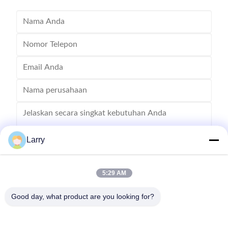
Larry
5:29 AM
Mengirim
Good day, what product are you looking for?