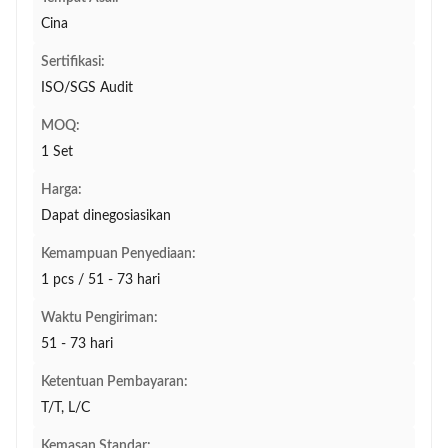
Cina
Sertifikasi:
ISO/SGS Audit
MOQ:
1 Set
Harga:
Dapat dinegosiasikan
Kemampuan Penyediaan:
1 pcs / 51 - 73 hari
Waktu Pengiriman:
51 - 73 hari
Ketentuan Pembayaran:
T/T, L/C
Kemasan Standar: