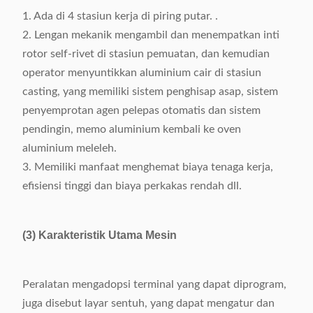
Kapasitas tangki bahan
425L
1. Ada di 4 stasiun kerja di piring putar. .
bakar
2. Lengan mekanik mengambil dan menempatkan inti
rotor self-rivet di stasiun pemuatan, dan kemudian
injeksi lambat-190mm /
Kecepatan lari piston
operator menyuntikkan aluminium cair di stasiun
s, injeksi cepat-600mm /
injeksi
casting, yang memiliki sistem penghisap asap, sistem
s
penyemprotan agen pelepas otomatis dan sistem
Tenaga motor dari pompa
pendingin, memo aluminium kembali ke oven
7.5kw
hidrolik piston variabel 40L
aluminium meleleh.
3. Memiliki manfaat menghemat biaya tenaga kerja,
Maks.
tekanan operasi
22.6MPa
efisiensi tinggi dan biaya perkakas rendah dll.
1800 (L) X1800 (W) X
Dimensi mesin
2350 (H) mm
(3) Karakteristik Utama Mesin
Total Power
sekitar 8.5Kw
Peralatan mengadopsi terminal yang dapat diprogram,
juga disebut layar sentuh, yang dapat mengatur dan