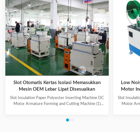
Slot Otomatis Kertas Isolasi Memasukkan
Low Nois
Mesin OEM Lebar Lipat Disesuaikan
Motor In
Slot Insulation Paper Polyester Inserting Machine DC
Slot Insulat
Motor Armature Forming and Cutting Machine (1)
Motor Arm
Main Technical Information Item Data Model CD150
Paper feedi
Suitable paper roll width 10~100mm Suitable paper
fold, paper 
thickness 0.15~0.35mm Feeding length 10~200mm
output can b
Folding width 2~5mm, adjustable Cutting speed
hand-made 
About 120 pieces per minute Folding & cutting
model co
precision 0.2mm Power supply 220V, 50/60Hz,
Information