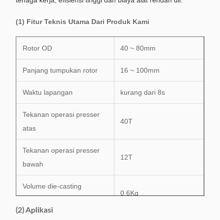
tenaga kerja, efisiensi tinggi dan biaya alat rendah dll.
(1) Fitur Teknis Utama Dari Produk Kami
Rotor OD
40 ~ 80mm
Panjang tumpukan rotor
16 ~ 100mm
Waktu lapangan
kurang dari 8s
Tekanan operasi presser
40T
atas
Tekanan operasi presser
12T
bawah
Volume die-casting
0,6Kg
maksimal
(2) Aplikasi