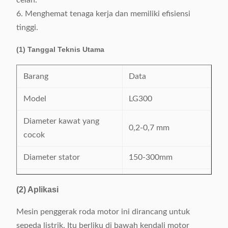
celah.
6. Menghemat tenaga kerja dan memiliki efisiensi
tinggi.
(1) Tanggal Teknis Utama
Barang
Data
Model
LG300
Diameter kawat yang
0,2-0,7 mm
cocok
Diameter stator
150-300mm
Nomor berliku
1-10 buah
(2) Aplikasi
Ketinggian stator
15-35mm
Mesin penggerak roda motor ini dirancang untuk
220V / 50 / 60Hz,
sepeda listrik. Itu berliku di bawah kendali motor