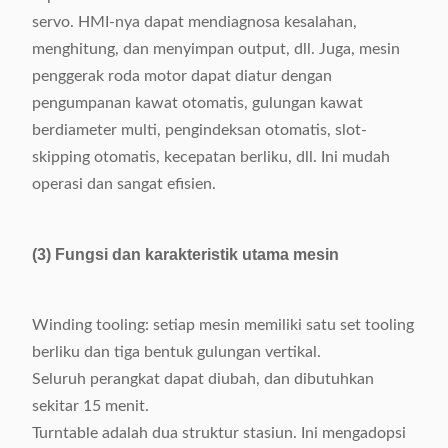
Sumber Daya listrik
1.5kw
servo. HMI-nya dapat mendiagnosa kesalahan,
menghitung, dan menyimpan output, dll. Juga, mesin
Berat mesin
Tentang 420kg
penggerak roda motor dapat diatur dengan
pengumpanan kawat otomatis, gulungan kawat
1310x 810 x
Dimensi mesin (LxWxH)
berdiameter multi, pengindeksan otomatis, slot-
1500mm
skipping otomatis, kecepatan berliku, dll. Ini mudah
operasi dan sangat efisien.
(3) Fungsi dan karakteristik utama mesin
Winding tooling: setiap mesin memiliki satu set tooling
berliku dan tiga bentuk gulungan vertikal.
Seluruh perangkat dapat diubah, dan dibutuhkan
sekitar 15 menit.
Turntable adalah dua struktur stasiun. Ini mengadopsi