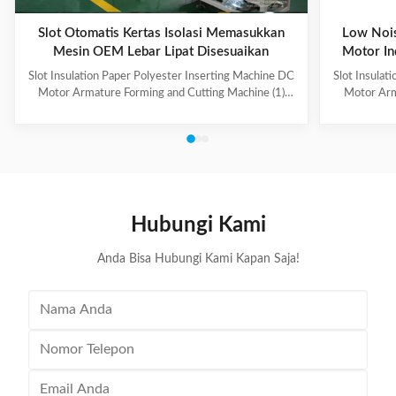
Slot Otomatis Kertas Isolasi Memasukkan
Low Nois
Mesin OEM Lebar Lipat Disesuaikan
Motor In
Slot Insulation Paper Polyester Inserting Machine DC
Slot Insulat
Motor Armature Forming and Cutting Machine (1)
Motor Arm
Main Technical Information Item Data Model CD150
Paper feedi
Suitable paper roll width 10~100mm Suitable paper
fold, paper 
thickness 0.15~0.35mm Feeding length 10~200mm
output can b
Folding width 2~5mm, adjustable Cutting speed
hand-made 
About 120 pieces per minute Folding & cutting
model co
precision 0.2mm Power supply 220V, 50/60Hz,
Information
0.5kW Machine weight About 160kg Dimension (L x
roll wid
Hubungi Kami
W x H) 500 x 900 x 1200mm (2) Application Electric
0.
Anda Bisa Hubungi Kami Kapan Saja!