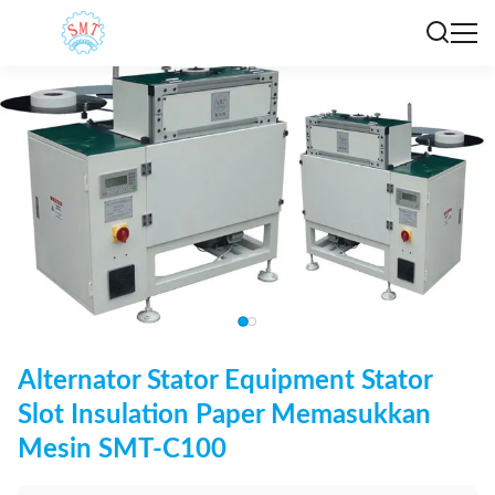
Alternator Stator Equipment Stator
Slot Insulation Paper Memasukkan
Mesin SMT-C100