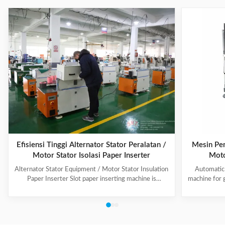
Efisiensi Tinggi Alternator Stator Peralatan /
Mesin Pem
Motor Stator Isolasi Paper Inserter
Moto
Alternator Stator Equipment / Motor Stator Insulation
Automatic 
Paper Inserter Slot paper inserting machine is
machine for 
specially designed for automatically inserting
No.: CW300 
insulation papers into stator slots. All the actions such
motors. 3. T
as paper feeding, forming, folding, inserting and stator
fast speed, 
rotating are automatic. Range of application: industrial
easy for di