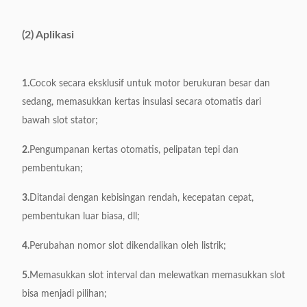
Ketebalan kertas isolasi
≤0.35mm
(2) Aplikasi
Efisiensi
0,5 detik/detik
Sumber Daya listrik
380V, 50/60Hz, 0,75kW
1.
Cocok secara eksklusif untuk motor berukuran besar dan
Berat
400kg
sedang, memasukkan kertas insulasi secara otomatis dari
bawah slot stator;
Dimensi
1100*650*1000mm
2.
Pengumpanan kertas otomatis, pelipatan tepi dan
pembentukan;
3.
Ditandai dengan kebisingan rendah, kecepatan cepat,
pembentukan luar biasa, dll;
4.
Perubahan nomor slot dikendalikan oleh listrik;
5.
Memasukkan slot interval dan melewatkan memasukkan slot
bisa menjadi pilihan;