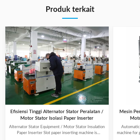
Produk terkait
Efisiensi Tinggi Alternator Stator Peralatan /
Mesin Pem
Motor Stator Isolasi Paper Inserter
Moto
Alternator Stator Equipment / Motor Stator Insulation
Automatic 
Paper Inserter Slot paper inserting machine is
machine for 
specially designed for automatically inserting
No.: CW300 