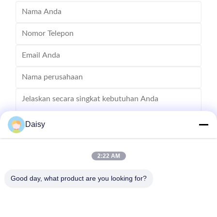
Daisy
2:22 AM
Mengirim
Good day, what product are you looking for?
Tidak, tidak.123, Jalan Qiangyuan Barat, Zona Pembangunan