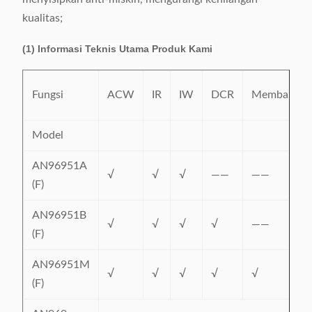
kualitas;
(1) Informasi Teknis Utama Produk Kami
Fungsi
ACW
IR
IW
DCR
Membalikka
Model
AN96951A
√
√
√
——
——
(F)
AN96951B
√
√
√
√
——
(F)
AN96951M
√
√
√
√
√
(F)