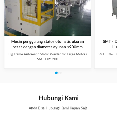
Mesin penggulung stator otomatis ukuran
SMT - 
besar dengan diameter ayunan ≤900mm
Li
untuk motor besar
Big Frame Automatic Stator Winder for Large Motors
SMT - DR650
SMT-DR1200
Hubungi Kami
Anda Bisa Hubungi Kami Kapan Saja!