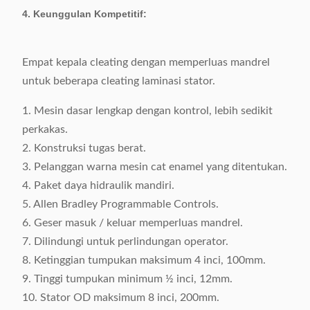
di pabrik
tersedia
pembayaran:
4. Keunggulan Kompetitif:
pelanggan
Waktu
45 hari kerja setelah
Empat kepala cleating dengan memperluas mandrel
pengiriman:
menerima uang muka
untuk beberapa cleating laminasi stator.
Detail Kemasan:
Dikemas dengan film vakum
1. Mesin dasar lengkap dengan kontrol, lebih sedikit
dalam kasus kayu lapis
perkakas.
2. Konstruksi tugas berat.
3. Pelanggan warna mesin cat enamel yang ditentukan.
4. Paket daya hidraulik mandiri.
5. Allen Bradley Programmable Controls.
6. Geser masuk / keluar memperluas mandrel.
7. Dilindungi untuk perlindungan operator.
8. Ketinggian tumpukan maksimum 4 inci, 100mm.
9. Tinggi tumpukan minimum ½ inci, 12mm.
10. Stator OD maksimum 8 inci, 200mm.