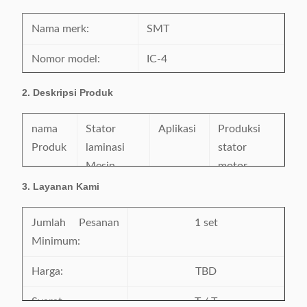
Nama merk:
SMT
Nomor model:
IC-4
Sertifikasi:
CE / SGS / BV / ISO9001
2. Deskripsi Produk
Tempat asal:
Cina
nama
Stator
Aplikasi
Produksi
Produk
laminasi
stator
Mesin
motor
Cleating
listrik
3. Layanan Kami
Status
Baru
Cat
Dalam
Jumlah Pesanan
1 set
permintaan
Minimum:
Waktu
Satu tahun
Layanan
Pusat
Harga:
TBD
garansi
setelah
layanan
mesin tiba
luar negeri
Syarat
T / T