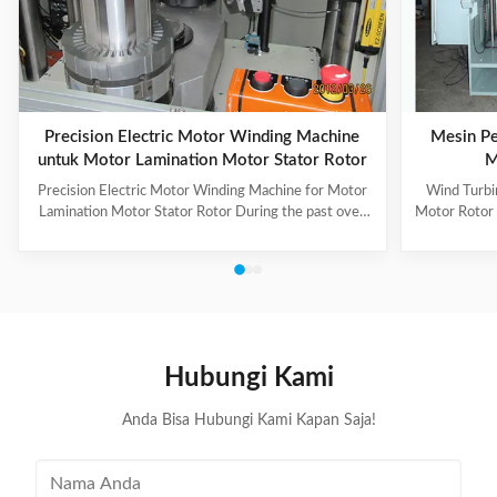
Precision Electric Motor Winding Machine
Mesin Per
untuk Motor Lamination Motor Stator Rotor
M
Precision Electric Motor Winding Machine for Motor
Wind Turbi
Lamination Motor Stator Rotor During the past over
Motor Rotor
10 years,we have cooperated with a lot of customers
by ISO 90
domestic and abroad,some of which are well-known
thoroughly 
companies,such as
The prod
A.O.Smith,Emerson,Siemens,Panasonic,WEG,Bosch
improves the
etc,and our market has expanded from Asia to Mid
quality of 
East,Europe and South America. 1. Main Technical
with a large
Information Of Our Product: Brand Name: SMT Model
they can ens
Hubungi Kami
Number: IC-4 Certification: CE/SGS/BV/ISO9001
Place of Origin:
Anda Bisa Hubungi Kami Kapan Saja!