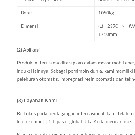
Berat
1050kg
Dimensi
(L) 2370 × (W
1710mm
(2) Aplikasi
Produk ini terutama diterapkan dalam motor mobil ener
induksi lainnya. Sebagai pemimpin dunia, kami memiliki k
peleburan otomatis, impregnasi resin otomatis dan tekn
(3) Layanan Kami
Berfokus pada perdagangan internasional, kami telah 
lebih kompetitif di pasar global. Jika Anda mencari m
Kami siap untuk membangun hubungan bisnis yang pan