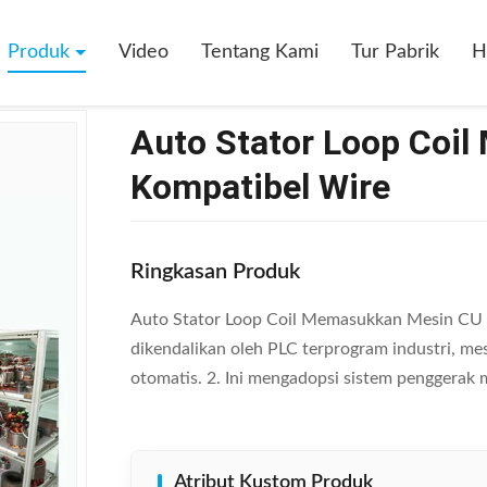
or Loop Coil Memasukkan Mesin CU / AL Kompatibel Wire
Produk
Video
Tentang Kami
Tur Pabrik
H
Auto Stator Loop Coi
Kompatibel Wire
Ringkasan Produk
Auto Stator Loop Coil Memasukkan Mesin CU /
dikendalikan oleh PLC terprogram industri, me
otomatis. 2. Ini mengadopsi sistem penggerak 
Atribut Kustom Produk