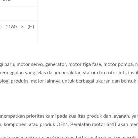
) 1160 × (H)
gi baru, motor servo, generator, motor tiga fase, motor pompa,
eunggulan yang jelas dalam perakitan stator dan rotor inti, insul
ologi produksi motor lainnya untuk berbagai ukuran dan bentuk s
menempatkan prioritas kami pada kualitas produk dan layanan,
esin, komponen, atau produk OEM, Peralatan motor SMT akan menj
jang dengan perusahaan Anda yang terhormat sebagai pemasok,