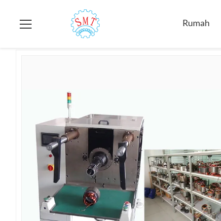
Rumah
>
Produk
>
Mesin Pemasok Berliku Stator
>
Auto Stat
Rumah