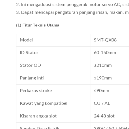
2. Ini mengadopsi sistem penggerak motor servo AC, si
3. Dapat mencapai pengaturan panjang irisan, makan, 
(1) Fitur Teknis Utama
Model
SMT-QX08
ID Stator
60-150mm
Stator OD
≤210mm
Panjang Inti
≤190mm
Perkakas stroke
≤90mm
Kawat yang kompatibel
CU / AL
Kisaran angka slot
24-48 slot
Sumber Daya listrik
380V / 50 / 60H