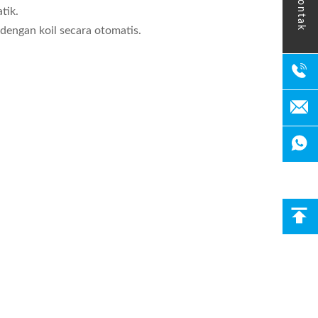
kontak
tik.
engan koil secara otomatis.