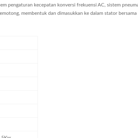
stem pengaturan kecepatan konversi frekuensi AC, sistem pneuma
memotong, membentuk dan dimasukkan ke dalam stator bersama d
z 5Kw