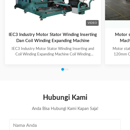
VIDEO
IEC3 Industry Motor Stator Winding Inserting
Motor s
Dan Coil Winding Expanding Machine
Mach
IEC3 Industry Motor Stator Winding Inserting and
Motor stat
Coil Winding Expanding Machine Coil Winding
120mm Co
Inserting and Expanding Machine has two stations,
automatic 
one station for coil inserting, one station for coil
forming of
expanding, used for 3-phase winding insertion with 3-
unique roll
times of coil insertion. Two stations are combined
the working
together by guide way, the stator holding fixture with
3.The CIH-
cuff supports for coil protection. (1) Technical
wedge not
Parameters of Coil Inserting and Expanding Machine
retracts
Hubungi Kami
Stator Winding Inserting
flexibi
Anda Bisa Hubungi Kami Kapan Saja!