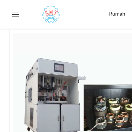
Rumah
>
Produk
>
Memasukkan Dan Drifting Machine
>
ISO 
Rumah