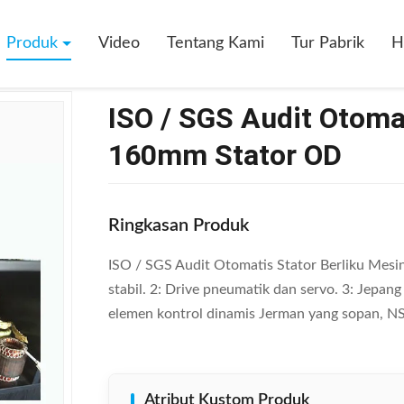
/ SGS Audit Otomatis Stator Berliku Mesin Max 160mm Stator OD
Produk
Video
Tentang Kami
Tur Pabrik
H
ISO / SGS Audit Otoma
160mm Stator OD
Ringkasan Produk
ISO / SGS Audit Otomatis Stator Berliku Mes
stabil. 2: Drive pneumatik dan servo. 3: Jepa
elemen kontrol dinamis Jerman yang sopan, NSK 
Atribut Kustom Produk