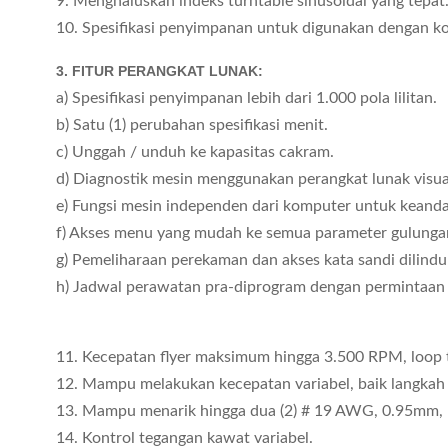
9. Menghaluskan indeks turntable sinusoidal yang tepat
10. Spesifikasi penyimpanan untuk digunakan dengan 
3. FITUR PERANGKAT LUNAK:
a) Spesifikasi penyimpanan lebih dari 1.000 pola lilitan.
b) Satu (1) perubahan spesifikasi menit.
c) Unggah / unduh ke kapasitas cakram.
d) Diagnostik mesin menggunakan perangkat lunak visual
e) Fungsi mesin independen dari komputer untuk keanda
f) Akses menu yang mudah ke semua parameter gulunga
g) Pemeliharaan perekaman dan akses kata sandi dilindu
h) Jadwal perawatan pra-diprogram dengan permintaan 
11. Kecepatan flyer maksimum hingga 3.500 RPM, loop 
12. Mampu melakukan kecepatan variabel, baik langkah 
13. Mampu menarik hingga dua (2) # 19 AWG, 0.95mm, k
14. Kontrol tegangan kawat variabel.