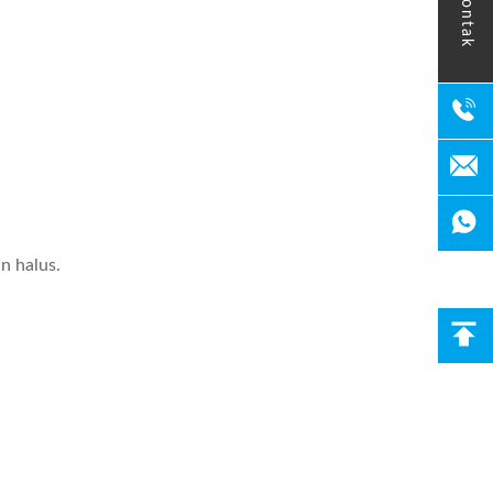
kontak
n halus.