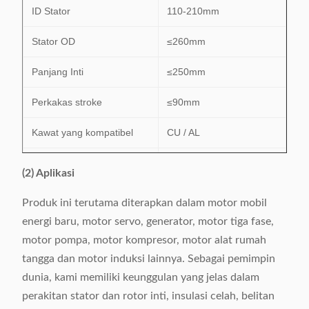
ID Stator
110-210mm
Stator OD
≤260mm
Panjang Inti
≤250mm
Perkakas stroke
≤90mm
Kawat yang kompatibel
CU / AL
Kisaran angka slot
24-48 slot
(2) Aplikasi
Sumber Daya listrik
380V / 50 / 60Hz 6.5Kw
Produk ini terutama diterapkan dalam motor mobil
energi baru, motor servo, generator, motor tiga fase,
Berat
1160kg
motor pompa, motor kompresor, motor alat rumah
Dimensi
(L) 2370 × (W) 1260 ×
tangga dan motor induksi lainnya. Sebagai pemimpin
(H) 1710mm
dunia, kami memiliki keunggulan yang jelas dalam
perakitan stator dan rotor inti, insulasi celah, belitan