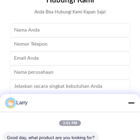
Hubungi Kami
machine control interface, it has the
/ Al
Anda Bisa Hubungi Kami Kapan Saja!
Larry
3:01 PM
Mengirim
Good day, what product are you looking for?