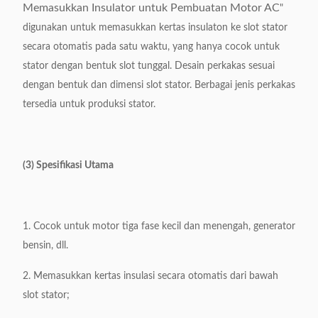
Memasukkan Insulator untuk Pembuatan Motor AC
"
digunakan untuk memasukkan kertas insulaton ke slot stator
secara otomatis pada satu waktu, yang hanya cocok untuk
stator dengan bentuk slot tunggal. Desain perkakas sesuai
dengan bentuk dan dimensi slot stator. Berbagai jenis perkakas
tersedia untuk produksi stator.
(3) Spesifikasi Utama
1. Cocok untuk motor tiga fase kecil dan menengah, generator
bensin, dll.
2. Memasukkan kertas insulasi secara otomatis dari bawah
slot stator;