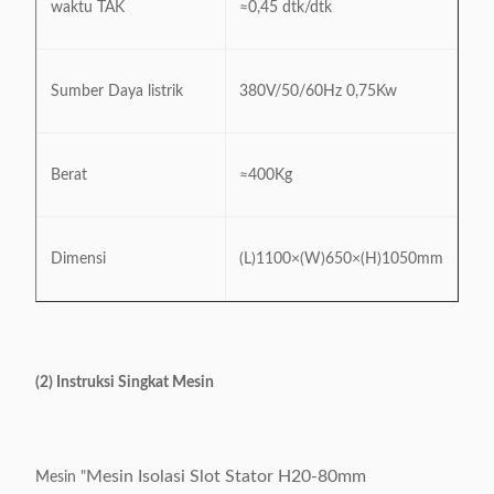
waktu TAK
≈0,45 dtk/dtk
Sumber Daya listrik
380V/50/60Hz 0,75Kw
Berat
≈400Kg
Dimensi
(L)1100×(W)650×(H)1050mm
(2) Instruksi Singkat Mesin
Mesin Isolasi Slot Stator H20-80mm
Mesin "