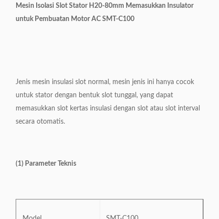
Mesin Isolasi Slot Stator H20-80mm Memasukkan Insulator
untuk Pembuatan Motor AC SMT-C100
Jenis mesin insulasi slot normal, mesin jenis ini hanya cocok
untuk stator dengan bentuk slot tunggal, yang dapat
memasukkan slot kertas insulasi dengan slot atau slot interval
secara otomatis.
(1) Parameter Teknis
Model
SMT-C100