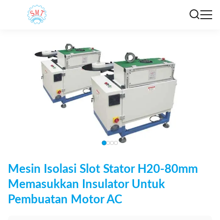
Mesin Isolasi Slot Stator H20-80mm
Memasukkan Insulator Untuk
Pembuatan Motor AC