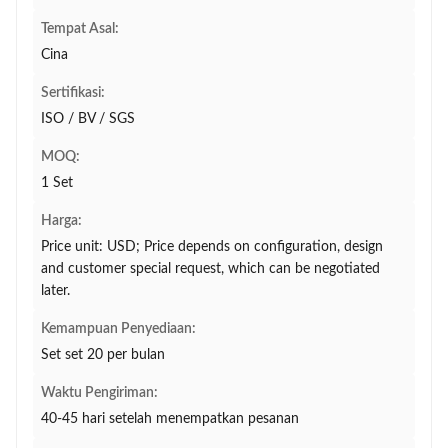
Tempat Asal:
Cina
Sertifikasi:
ISO / BV / SGS
MOQ:
1 Set
Harga:
Price unit: USD; Price depends on configuration, design
and customer special request, which can be negotiated
later.
Kemampuan Penyediaan:
Set set 20 per bulan
Waktu Pengiriman:
40-45 hari setelah menempatkan pesanan