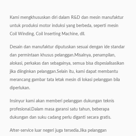
Kami mengkhususkan diri dalam R&D dan mesin manufaktur
untuk produksi motor induksi yang berbeda, seperti mesin
Coil Winding, Coil Inserting Machine, dll.
Desain dan manufaktur diputuskan sesuai dengan ide standar
dan permintaan khusus pelanggan.Misalnya, penampilan,
alokasi, perkakas dan sebagainya, semua bisa dispesialisasikan
jika diinginkan pelanggan.Selain itu, kami dapat membantu
merancang gambar tata letak mesin di lokasi pelanggan bila
diperlukan.
Insinyur kami akan memberi pelanggan dukungan teknis
profesional.Dalam masa garansi satu tahun, beberapa
dukungan dan suku cadang perlu diganti secara gratis.
After-service luar negeri juga tersedia.Jika pelanggan