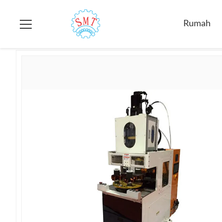
Rumah
>
Produk
>
Mesin Stator Winding
>
Fan Motor Stator 
Rumah