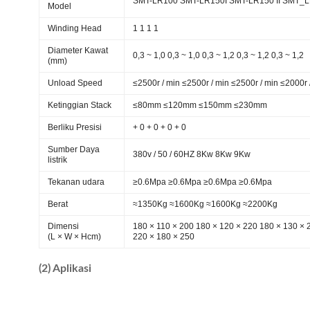
SMT-LR100 SMT-LR150I SMT-LR150 II SMT_
Model
Winding Head
1 1 1 1
Diameter Kawat
0,3 ~ 1,0 0,3 ~ 1,0 0,3 ~ 1,2 0,3 ~ 1,2 0,3 ~ 1,2
(mm)
Unload Speed
≤2500r / min ≤2500r / min ≤2500r / min ≤2000r 
Ketinggian Stack
≤80mm ≤120mm ≤150mm ≤230mm
Berliku Presisi
+ 0 + 0 + 0 + 0
Sumber Daya
380v / 50 / 60HZ 8Kw 8Kw 9Kw
listrik
Tekanan udara
≥0.6Mpa ≥0.6Mpa ≥0.6Mpa ≥0.6Mpa
Berat
≈1350Kg ≈1600Kg ≈1600Kg ≈2200Kg
Dimensi
180 × 110 × 200 180 × 120 × 220 180 × 130 × 
(L × W × Hcm)
220 × 180 × 250
(2) Aplikasi