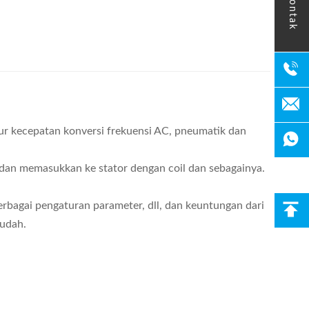
kontak
ur kecepatan konversi frekuensi AC, pneumatik dan
 dan memasukkan ke stator dengan coil dan sebagainya.
erbagai pengaturan parameter, dll, dan keuntungan dari
mudah.