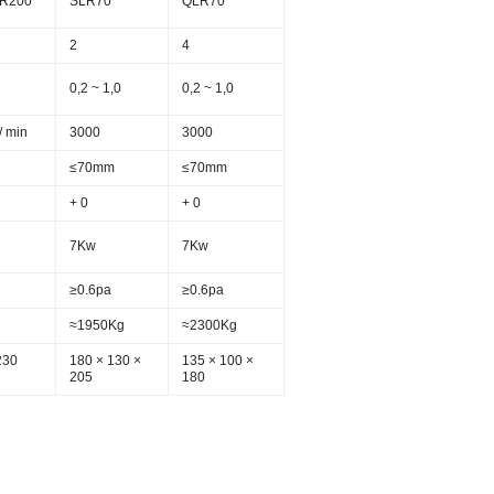
LR200
SLR70
QLR70
2
4
0,2 ~ 1,0
0,2 ~ 1,0
/ min
3000
3000
≤70mm
≤70mm
+ 0
+ 0
7Kw
7Kw
≥0.6pa
≥0.6pa
≈1950Kg
≈2300Kg
230
180 × 130 ×
135 × 100 ×
205
180