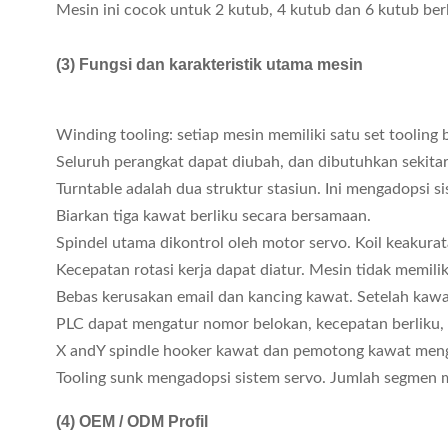
Mesin ini cocok untuk 2 kutub, 4 kutub dan 6 kutub berl
(3) Fungsi dan karakteristik utama mesin
Winding tooling: setiap mesin memiliki satu set tooling 
Seluruh perangkat dapat diubah, dan dibutuhkan sekitar
Turntable adalah dua struktur stasiun. Ini mengadopsi s
Biarkan tiga kawat berliku secara bersamaan.
Spindel utama dikontrol oleh motor servo. Koil keakura
Kecepatan rotasi kerja dapat diatur. Mesin tidak memili
Bebas kerusakan email dan kancing kawat. Setelah kawa
PLC dapat mengatur nomor belokan, kecepatan berliku, k
X andY spindle hooker kawat dan pemotong kawat meng
Tooling sunk mengadopsi sistem servo. Jumlah segmen m
(4)
OEM / ODM Profil