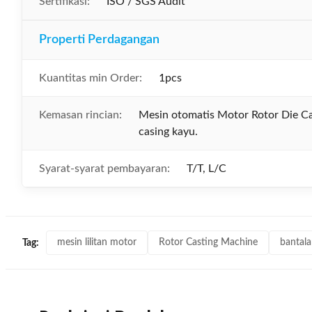
Sertifikasi:
ISO / SGS Audit
Properti Perdagangan
Kuantitas min Order:
1pcs
Kemasan rincian:
Mesin otomatis Motor Rotor Die C
casing kayu.
Syarat-syarat pembayaran:
T/T, L/C
mesin lilitan motor
Rotor Casting Machine
bantala
Tag: