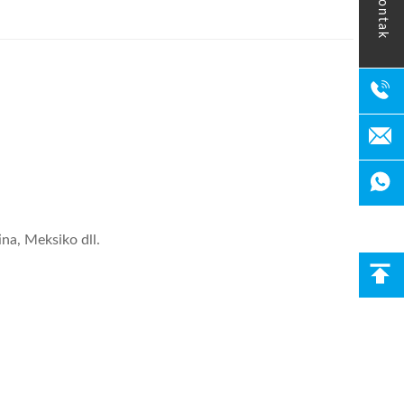
kontak
na, Meksiko dll.