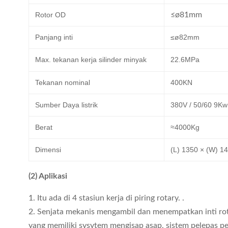
Rotor OD
≤ø81mm
Panjang inti
≤ø82mm
Max.
tekanan kerja silinder minyak
22.6MPa
Tekanan nominal
400KN
Sumber Daya listrik
380V / 50/60 9Kw
Berat
≈4000Kg
Dimensi
(L) 1350 × (W) 1
(2) Aplikasi
1. Itu ada di 4 stasiun kerja di piring rotary. .
2. Senjata mekanis mengambil dan menempatkan inti rot
yang memiliki sysytem mengisap asap, sistem pelepas p