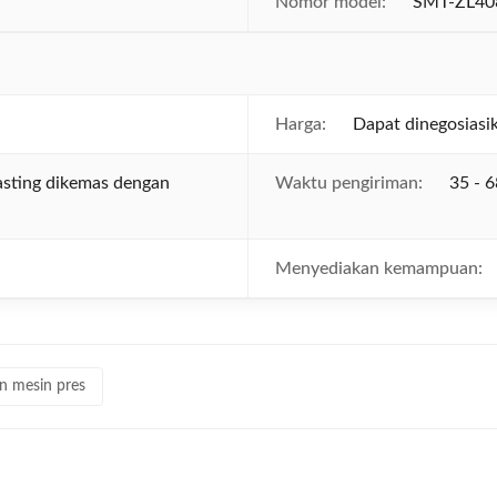
Nomor model:
SMT-ZL40
Harga:
Dapat dinegosiasi
asting dikemas dengan
Waktu pengiriman:
35 - 6
Menyediakan kemampuan:
n mesin pres