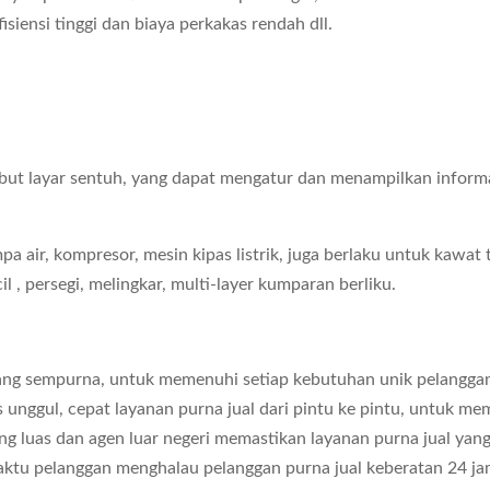
isiensi tinggi dan biaya perkakas rendah dll.
sebut layar sentuh, yang dapat mengatur dan menampilkan inform
pompa air, kompresor, mesin kipas listrik, juga berlaku untuk ka
 , persegi, melingkar, multi-layer kumparan berliku.
 yang sempurna, untuk memenuhi setiap kebutuhan unik pelangga
 unggul, cepat layanan purna jual dari pintu ke pintu, untuk 
ng luas dan agen luar negeri memastikan layanan purna jual yang
aktu pelanggan menghalau pelanggan purna jual keberatan 24 ja