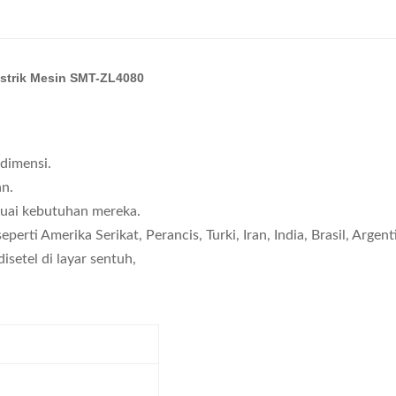
Listrik Mesin SMT-ZL4080
dimensi.
n.
suai kebutuhan mereka.
ti Amerika Serikat, Perancis, Turki, Iran, India, Brasil, Argenti
setel di layar sentuh,