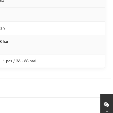
80
kan
8 hari
1 pcs / 36 - 68 hari