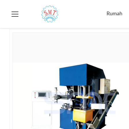
Rumah
>
Produk
>
Mesin Pemotong Baji
>
Mesin Potong Wedge
Rumah