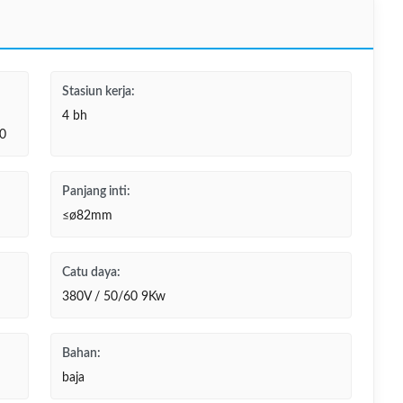
Stasiun kerja:
4 bh
80
Panjang inti:
≤ø82mm
Catu daya:
380V / 50/60 9Kw
Bahan:
baja