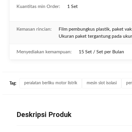
Kuantitas min Order:
1 Set
Kemasan rincian:
Film pembungkus plastik, paket vak
Ukuran paket tergantung pada uku
Menyediakan kemampuan:
15 Set / Set per Bulan
peralatan berliku motor listrik
mesin slot isolasi
per
Tag:
Deskripsi Produk