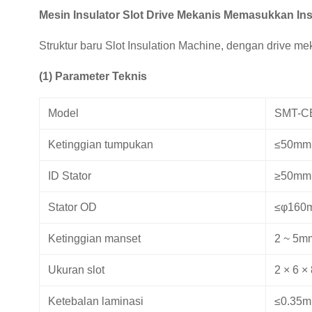
Mesin Insulator Slot Drive Mekanis Memasukkan In
Struktur baru Slot Insulation Machine, dengan drive me
(1) Parameter Teknis
Model
SMT-C
Ketinggian tumpukan
≤50mm
ID Stator
≥50mm
Stator OD
≤φ160
Ketinggian manset
2 ~ 5m
Ukuran slot
2 × 6 ×
Ketebalan laminasi
≤0.35