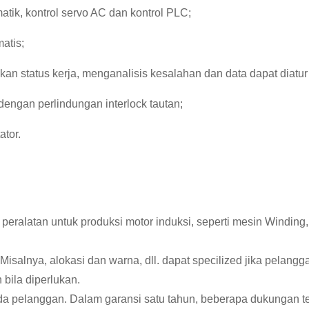
tik, kontrol servo AC dan kontrol PLC;
atis;
an status kerja, menganalisis kesalahan dan data dapat diatu
 dengan perlindungan interlock tautan;
ator.
alatan untuk produksi motor induksi, seperti mesin Winding, C
Misalnya, alokasi dan warna, dll.
dapat specilized jika pelangg
bila diperlukan.
da pelanggan.
Dalam garansi satu tahun, beberapa dukungan tek