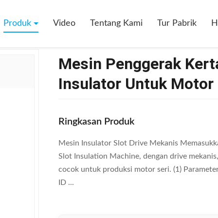
rak Kertas Teknik Memasukkan Insulator Untuk Motor Seri
Produk
Video
Tentang Kami
Tur Pabrik
H
Mesin Penggerak Ker
Insulator Untuk Motor 
Ringkasan Produk
Mesin Insulator Slot Drive Mekanis Memasukk
Slot Insulation Machine, dengan drive mekanis
cocok untuk produksi motor seri. (1) Param
ID ...