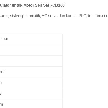
sulator untuk Motor Seri SMT-CB160
kanis, sistem pneumatik, AC servo dan kontrol PLC, terutama co
B160
mm
m
 8
mm