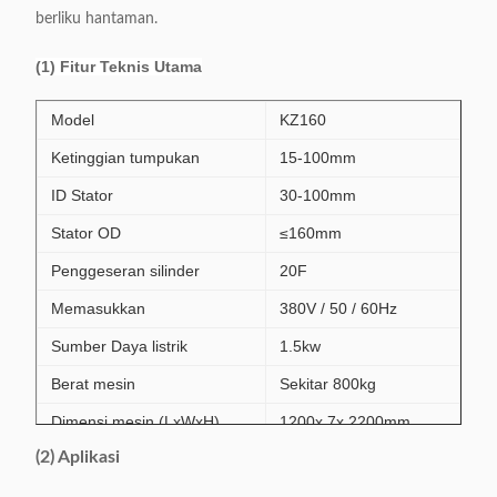
berliku hantaman.
(1) Fitur Teknis Utama
Model
KZ160
Ketinggian tumpukan
15-100mm
ID Stator
30-100mm
Stator OD
≤160mm
Penggeseran silinder
20F
Memasukkan
380V / 50 / 60Hz
Sumber Daya listrik
1.5kw
Berat mesin
Sekitar 800kg
Dimensi mesin (LxWxH)
1200x 7x 2200mm
(2) Aplikasi