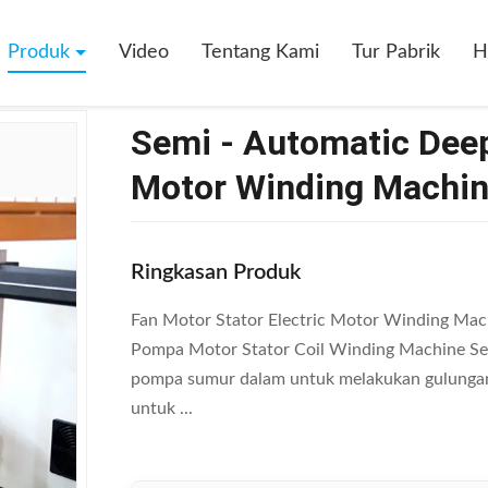
matic Deep Well Pompa Stator Electric Motor Winding Machine 5.5KW / 
Produk
Video
Tentang Kami
Tur Pabrik
H
Semi - Automatic Deep
Motor Winding Machine
Ringkasan Produk
Fan Motor Stator Electric Motor Winding Mac
Pompa Motor Stator Coil Winding Machine Sem
pompa sumur dalam untuk melakukan gulungan
untuk ...