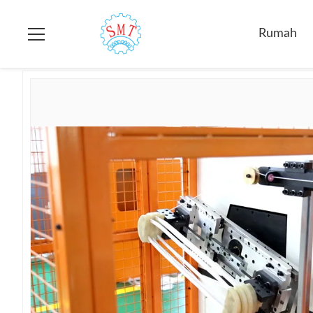
Rumah
>
Produk
>
Mesin Listrik Motor Winding
>
Semi - Auto
Rumah