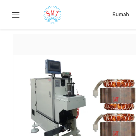
Rumah
>
Produk
>
Mesin Stator Hantaman
>
Otomatisasi Ser
Rumah