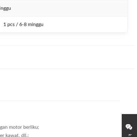
inggu
1 pcs / 6-8 minggu
gan motor berliku;
r kawat, dll.;