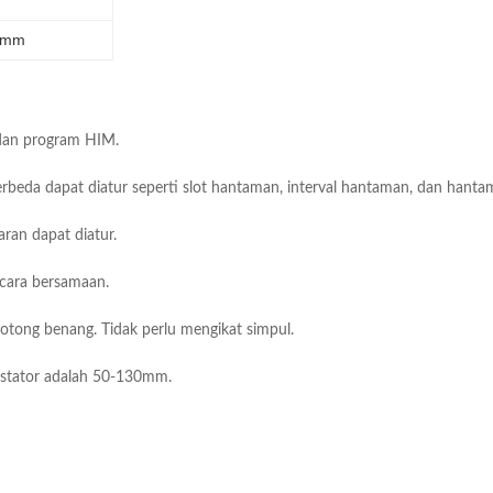
50mm
 dan program HIM.
rbeda dapat diatur seperti slot hantaman, interval hantaman, dan han
ran dapat diatur.
ecara bersamaan.
otong benang.
Tidak perlu mengikat simpul.
 stator adalah 50-130mm.