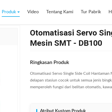
vo Single Side Coil Hantaman Mesin SMT - DB100
Produk
Video
Tentang Kami
Tur Pabrik
H
Otomatisasi Servo Sin
Mesin SMT - DB100
Ringkasan Produk
Otomatisasi Servo Single Side Coil Hantaman
delapan stasiun cocok untuk semua jenis bingka
memperoleh fungsi dari belitan otomatis, kawat 
Atribut Kustom Produk