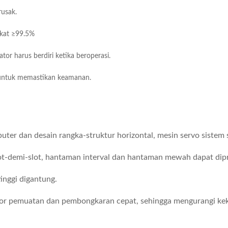
usak.
ngkat ≥99.5%
tor harus berdiri ketika beroperasi.
 untuk memastikan keamanan.
ter dan desain rangka-struktur horizontal, mesin servo sistem
ot-demi-slot, hantaman interval dan hantaman mewah dapat dip
inggi digantung.
tor pemuatan dan pembongkaran cepat, sehingga mengurangi keku