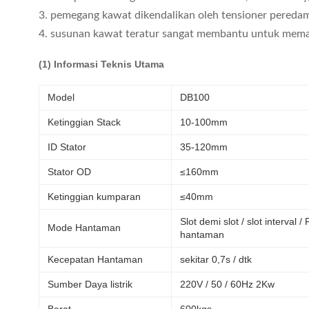
3. pemegang kawat dikendalikan oleh tensioner peredam
4. susunan kawat teratur sangat membantu untuk memas
(1) Informasi Teknis Utama
Model
DB100
Ketinggian Stack
10-100mm
ID Stator
35-120mm
Stator OD
≤160mm
Ketinggian kumparan
≤40mm
Slot demi slot / slot interval /
Mode Hantaman
hantaman
Kecepatan Hantaman
sekitar 0,7s / dtk
Sumber Daya listrik
220V / 50 / 60Hz 2Kw