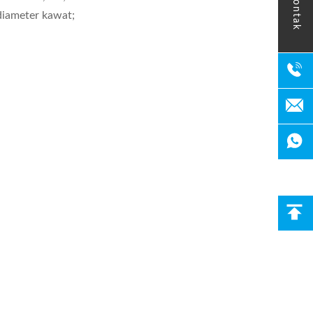
kontak
diameter kawat;