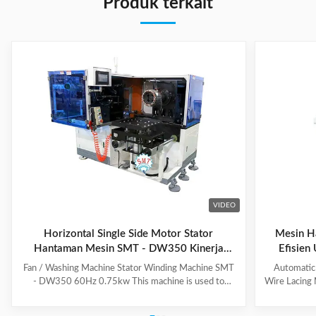
Produk terkait
VIDEO
Horizontal Single Side Motor Stator
Mesin Ha
Hantaman Mesin SMT - DW350 Kinerja
Efisien
Tinggi
Fan / Washing Machine Stator Winding Machine SMT
Automatic
- DW350 60Hz 0.75kw This machine is used to
Wire Lacing 
inserting coil and wedge into stator. And it can insert
of The stat
coil and wedge simultaneously. This HMI can set all
Machine a