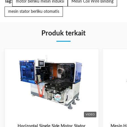
Tag:
motor berliku mesin induksi
Mesin Coil Wire Binding
mesin stator berliku otomatis
Produk terkait
VIDEO
Horizontal Single Side Motor Stator
Mesin Ha