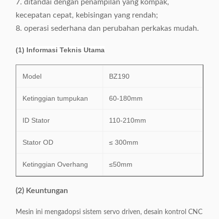
7. ditandai dengan penampilan yang kompak,
kecepatan cepat, kebisingan yang rendah;
8. operasi sederhana dan perubahan perkakas mudah.
(1) Informasi Teknis Utama
Model
BZ190
Ketinggian tumpukan
60-180mm
ID Stator
110-210mm
Stator OD
≤ 300mm
Ketinggian Overhang
≤50mm
Slot demi slot / slot interval /
(2) Keuntungan
Mode memelintir
Fancy hantaman
Mesin ini mengadopsi sistem servo driven, desain kontrol CNC