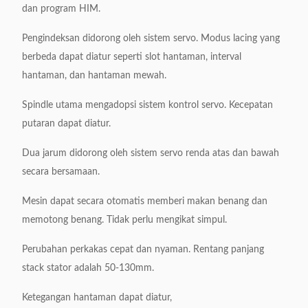
Kecepatan hantaman
0,8s / dtk
dan program HIM.
Sumber Daya listrik
380v / 50 / 60Hz 3,5kw
Pengindeksan didorong oleh sistem servo.
Modus lacing yang
berbeda dapat diatur seperti slot hantaman, interval
Berat mesin
Sekitar 900kg
hantaman, dan hantaman mewah.
Dimensi mesin (LxWxH)
1500x 650x 1800mm
Spindle utama mengadopsi sistem kontrol servo.
Kecepatan
putaran dapat diatur.
Dua jarum didorong oleh sistem servo renda atas dan bawah
secara bersamaan.
Mesin dapat secara otomatis memberi makan benang dan
memotong benang.
Tidak perlu mengikat simpul.
Perubahan perkakas cepat dan nyaman.
Rentang panjang
stack stator adalah 50-130mm.
Ketegangan hantaman dapat diatur,