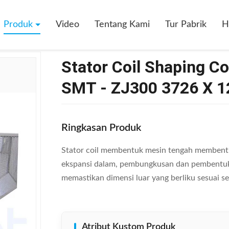
ing Coil Membentuk Mesin Tengah SMT - ZJ300 3726 X 1251 X 2111mm
Produk
Video
Tentang Kami
Tur Pabrik
H
Stator Coil Shaping 
SMT - ZJ300 3726 X 
Ringkasan Produk
Stator coil membentuk mesin tengah membentuk
ekspansi dalam, pembungkusan dan pembentuka
memastikan dimensi luar yang berliku sesuai set
Atribut Kustom Produk