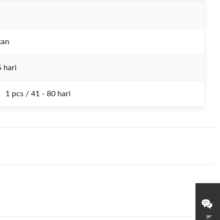
kan
 hari
1 pcs / 41 - 80 hari