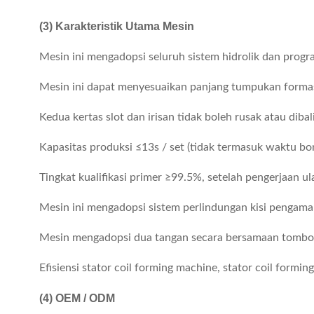
(3) Karakteristik Utama Mesin
Mesin ini mengadopsi seluruh sistem hidrolik dan prog
Mesin ini dapat menyesuaikan panjang tumpukan forma
Kedua kertas slot dan irisan tidak boleh rusak atau diba
Kapasitas produksi ≤13s / set (tidak termasuk waktu bo
Tingkat kualifikasi primer ≥99.5%, setelah pengerjaan u
Mesin ini mengadopsi sistem perlindungan kisi pengaman
Mesin mengadopsi dua tangan secara bersamaan tombol
Efisiensi stator coil forming machine, stator coil formi
(4)
OEM / ODM