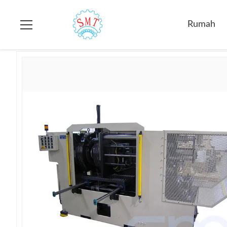
Rumah
>
Produk
>
Coil Forming Machine
>
Stator Coil Shap
Rumah