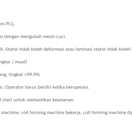
ram PCL.
si dengan mengubah mesin cuci.
lik. Stator tidak boleh deformasi atau laminasi stator tidak bole
ngkar / muat)
lang, tingkat ≥99.9%
. Operator harus berdiri ketika beroperasi.
 start untuk memastikan keamanan.
ng machine, coil forming machine bekerja, coil forming machine d