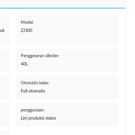
Model:
tuk
ZJ300
Penggeseran silinder:
40L
Otomatis kelas:
Full-otomatis
penggunaan:
Lini produksi stator