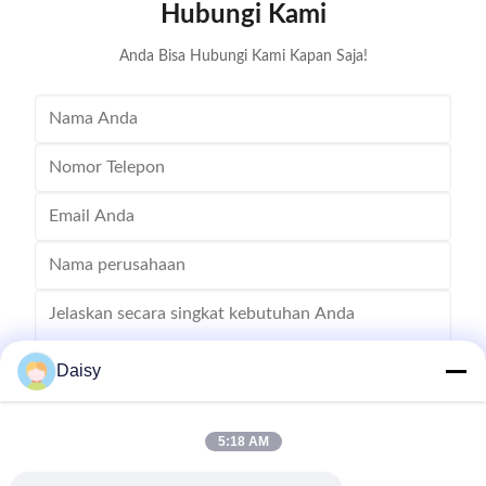
Hubungi Kami
after expending. (1)
Anda Bisa Hubungi Kami Kapan Saja!
Daisy
5:18 AM
Mengirim