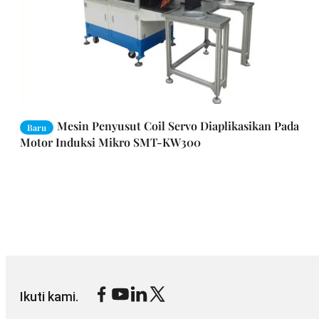
Mesin Penyusut Coil Servo Diaplikasikan Pada
Baru
Motor Induksi Mikro SMT-KW300
Ikuti kami.