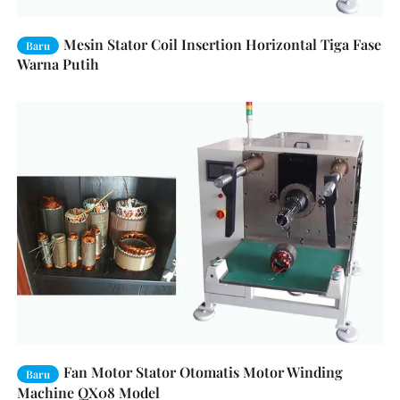
Mesin Stator Coil Insertion Horizontal Tiga Fase
Baru
Warna Putih
Fan Motor Stator Otomatis Motor Winding
Baru
Machine QX08 Model