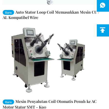
Auto Stator Loop Coil Memasukkan Mesin CU /
Baru
AL Kompatibel Wire
Mesin Penyalutan Coil Otomatis Penuh ke AC
Baru
Motor Stator SMT - K90