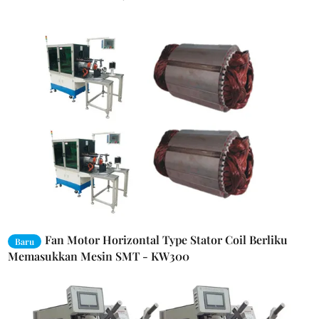
Fan Motor Horizontal Type Stator Coil Berliku
Baru
Memasukkan Mesin SMT - KW300