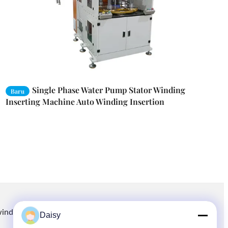
Single Phase Water Pump Stator Winding
Baru
Inserting Machine Auto Winding Insertion
winding.com
8613914006446
86-512-66316783-802
Daisy