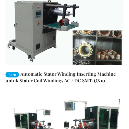
Automatic Stator Winding Inserting Machine
Baru
untuk Stator Coil Windings AC / DC SMT-QX10