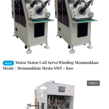
Motor Stator Coil Servo Winding Memasukkan
Baru
Mesin / Memasukkan Mesin SMT - K90
VIDEO