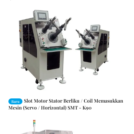
Slot Motor Stator Berliku / Coil Memasukkan
Baru
Mesin (Servo / Horizontal) SMT - K90