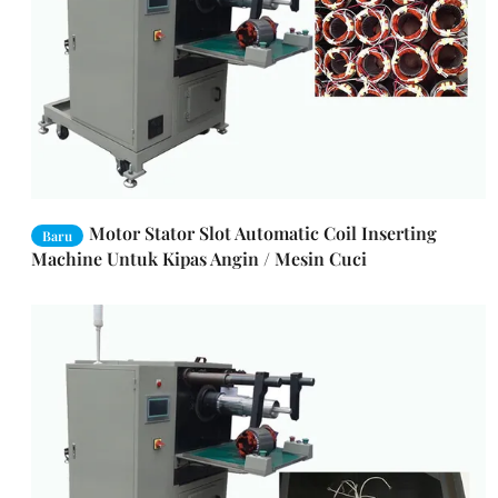
Motor Stator Slot Automatic Coil Inserting
Baru
Machine Untuk Kipas Angin / Mesin Cuci