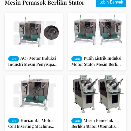
Mesin Pemasok Berliku Stator
Lebih Banyak
AC / Motor Induksi
Putih Listrik Induksi
Baru
Baru
Industri Mesin Penyisipan
Motor Stator Mesin Berliku
Coil, Mesin Penyisipan Coil
Dengan Efisiensi Tinggi
Horizontal Motor
Mesin Pencetak
Baru
Baru
Coil Inserting Machine
Berliku Stator Otomatis