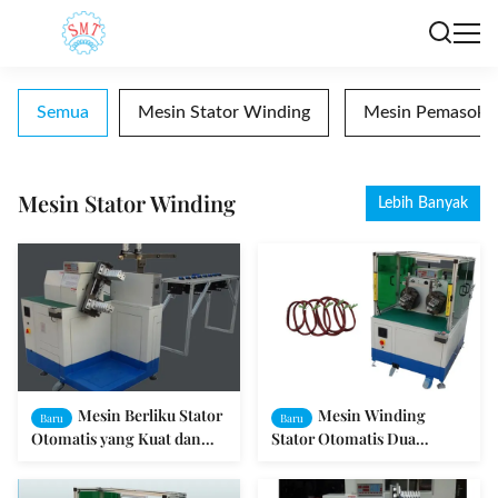
Semua
Mesin Stator Winding
Mesin Pemasok Be
Mesin Stator Winding
Lebih Banyak
Mesin Berliku Stator
Mesin Winding
Baru
Baru
Otomatis yang Kuat dan
Stator Otomatis Dua
Tahan Lama / Mesin
Stasiun Untuk Fan Stator
Berliku Coil
3HP