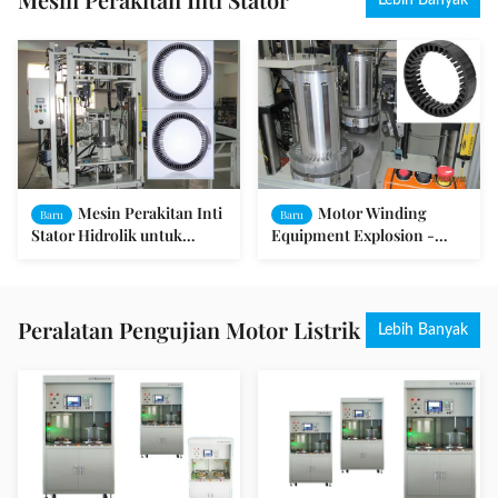
Lebih Banyak
Mesin Perakitan Inti
Motor Winding
Baru
Baru
Stator Hidrolik untuk
Equipment Explosion -
Motor Magnetik Permanen
Proof Motor Stator dan
Rotor Assembly Machine
Peralatan Pengujian Motor Listrik
Lebih Banyak