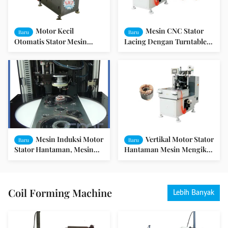
Motor Kecil
Mesin CNC Stator
Baru
Baru
Otomatis Stator Mesin
Lacing Dengan Turntable
Hantaman Kawat Coil
Untuk Mengikat Kepala
Mesin Winding
Berliku
Mesin Induksi Motor
Vertikal Motor Stator
Baru
Baru
Stator Hantaman, Mesin
Hantaman Mesin Mengikat
Coil Ganda Sisi Berliku
Kepala Berliku Dalam
Bentuk Yang Baik
Coil Forming Machine
Lebih Banyak