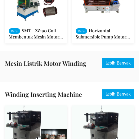
SMT - ZZ190 Coil
Horizontal
Baru
Baru
Membentuk Mesin Motor
Submersible Pump Motor
Stator Diemail Kawat
Coil Membentuk Mesin OD
Tembaga
≤300mm
Mesin Listrik Motor Winding
Lebih Banyak
Winding Inserting Machine
Lebih Banyak