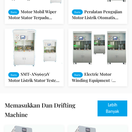
Motor Mobil Wiper
Peralatan Pengujian
Baru
Baru
Motor Stator Terpadu
Motor Listrik Otomatis
Pengujian Panel SMT-
Untuk Motor Induktif /
AN96951V
Pompa
SMT-AN96951V
Electric Motor
Baru
Baru
Motor Listrik Stator Tester /
Winding Equipment /
Pengujian Terpadu / Motor
Peralatan Motor Listrik
Kipas
SMT-AN96951V
Memasukkan Dan Drifting
Lebih
Banyak
Machine