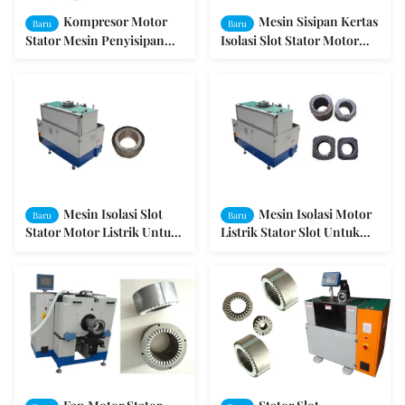
Kompresor Motor
Mesin Sisipan Kertas
Baru
Baru
Stator Mesin Penyisipan
Isolasi Slot Stator Motor
Kertas Isolasi Slot Yang
Listrik / Motor AC / DC 1
Berbeda / Mesin Isolasi Slot
Fase
Mesin Isolasi Slot
Mesin Isolasi Motor
Baru
Baru
Stator Motor Listrik Untuk
Listrik Stator Slot Untuk
Isolasi Motor
Motor Insulating SMT-
C160