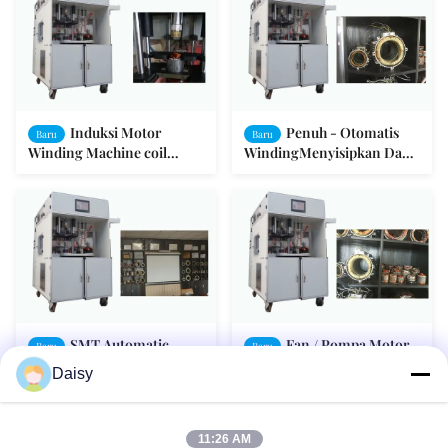
Induksi Motor
Penuh - Otomatis
Baru
Baru
Winding Machine coil
WindingMenyisipkan Dan
memasukkan Formulir
Drifting Machine untuk
Drift SMT - I
Motor Stator
SMT Automatic
Fan / Pompa Motor
Baru
Baru
Winding Inserting And
stator Automatic Stator
Daisy
Drifting Machine untuk
Winding Machine Empat
Motor Stator
stasiun Turntable
11:26 AM