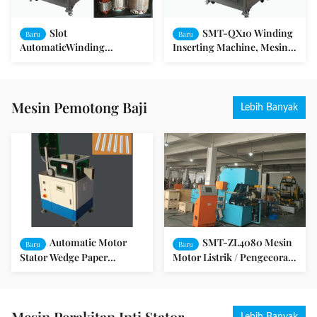
Slot
SMT-QX10 Winding
Baru
Baru
AutomaticWinding
Inserting Machine, Mesin
Memasukkan Mesin untuk
Slot Armature Winding
Fan / Mesin Cuci / Pompa
Otomatis
Motor
Mesin Pemotong Baji
Lebih Banyak
Automatic Motor
SMT-ZL4080 Mesin
Baru
Baru
Stator Wedge Paper
Motor Listrik / Pengecoran
Membentuk dan
Motor Otomatis Yang Tepat
Memotong Mesin SMT-
CG200
Mesin Perakitan Inti Stator