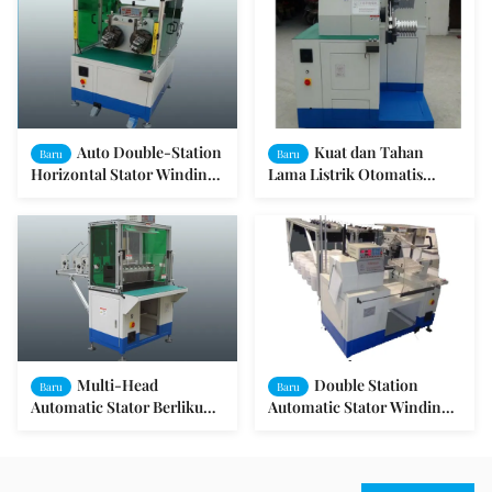
Auto Double-Station
Kuat dan Tahan
Baru
Baru
Horizontal Stator Winding
Lama Listrik Otomatis
Machine Untuk Kawat
Stator Berliku Mesin 3HP
Tembaga SMT-WR100
SMT-R650
Multi-Head
Double Station
Baru
Baru
Automatic Stator Berliku
Automatic Stator Winding
Mesin Motor Stator Wire
Machine Untuk Tinggi -
Winding Machine SMT-
Power Motor SMT - R350
DR08