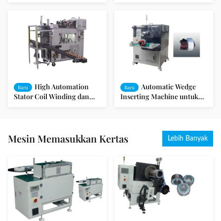
Dengan Modular Tooling
Pompa Kipas Angin
Untuk Mesin Cuci Motor
AC
High Automation
Automatic Wedge
Baru
Baru
Stator Coil Winding dan
Inserting Machine untuk
Wedge Inserting Machine
Electric Motors Winding
380V / 50 / 60Hz 3Kw
Inserting
Mesin Memasukkan Kertas
Lebih Banyak