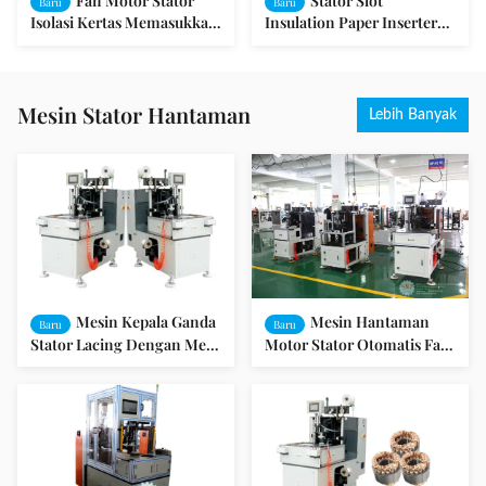
Fan Motor Stator
Stator Slot
Baru
Baru
Isolasi Kertas Memasukkan
Insulation Paper Inserter
Mesin / Mesin Isolasi Slot
Machine untuk Motor
Industri SMT - SC160
Mesin Stator Hantaman
Lebih Banyak
Mesin Kepala Ganda
Mesin Hantaman
Baru
Baru
Stator Lacing Dengan Meja
Motor Stator Otomatis Fase
Putar Untuk Membuat
Tunggal Pengendali CNC
Motor Kipas Listrik
Warna Putih