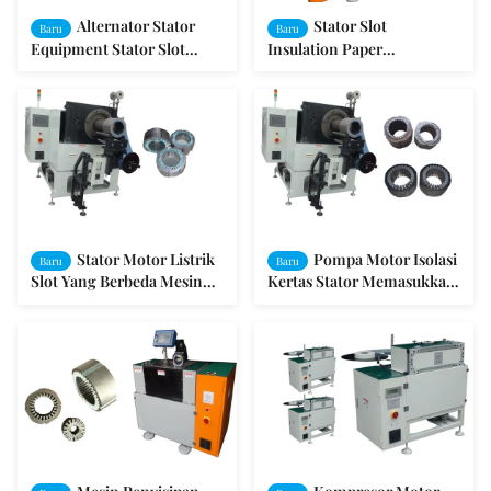
Alternator Stator
Stator Slot
Baru
Baru
Equipment Stator Slot
Insulation Paper
Insulation Paper
Insertering Machine untuk
Memasukkan Mesin SMT-
Motor Industri SMT -
C100
SC160
Stator Motor Listrik
Pompa Motor Isolasi
Baru
Baru
Slot Yang Berbeda Mesin
Kertas Stator Memasukkan
Memasukkan Kertas Isolasi
Mesin AC / DC Motors 3
Fase SMT-CW300