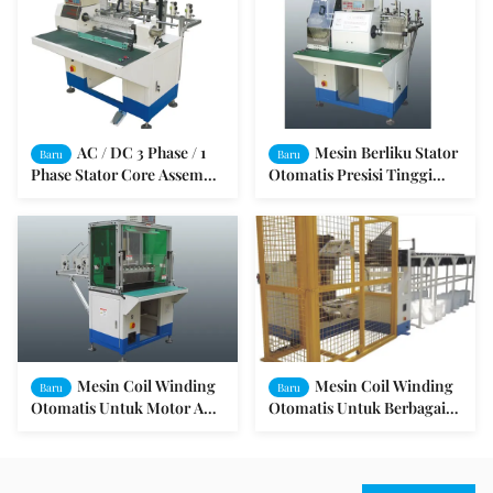
Kipas
AC / DC 3 Phase / 1
Mesin Berliku Stator
Baru
Baru
Phase Stator Core Assembly
Otomatis Presisi Tinggi
Machine Untuk Stator Coil
untuk Pmup Stator / Fan
Winding
Stator
Mesin Coil Winding
Mesin Coil Winding
Baru
Baru
Otomatis Untuk Motor AC
Otomatis Untuk Berbagai
Rotor Dan Stator ODM /
Stator Pengukur Kawat
OEM
Tembaga