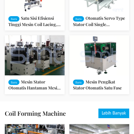
Satu Sisi Efisiensi
Otomatis Servo Type
Baru
Baru
Tinggi Mesin Coil Lacing,
Stator Coil Single
Mesin Winding Stator
Hantaman Mesin 100 -
Otomatis
260mm Stack Tinggi
Mesin Stator
Mesin Pengikat
Baru
Baru
Otomatis Hantaman Mesin
Stator Otomatis Satu Fase
Coil Ganda Sisi Motor
Coil Forming Machine
Lebih Banyak