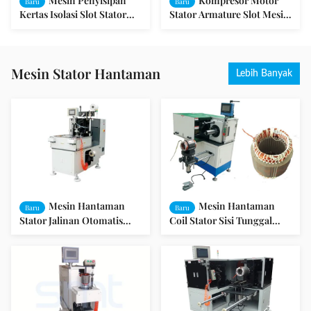
Mesin Penyisipan
Kompresor Motor
Baru
Baru
Kertas Isolasi Slot Stator
Stator Armature Slot Mesin
untuk Motor Industri
Memasukkan Kertas Isolasi
Mesin Stator Hantaman
Lebih Banyak
Mesin Hantaman
Mesin Hantaman
Baru
Baru
Stator Jalinan Otomatis
Coil Stator Sisi Tunggal
Efisien Untuk Hantaman /
untuk Motor Listrik Besar
Memperbaiki Stator
Berliku Tinggi
Berakhir