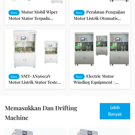
Motor Mobil Wiper
Peralatan Pengujian
Baru
Baru
Motor Stator Terpadu
Motor Listrik Otomatis
Pengujian Panel SMT-
Untuk Motor Induktif /
AN96951V
Pompa
SMT-AN96951V
Electric Motor
Baru
Baru
Motor Listrik Stator Tester /
Winding Equipment /
Pengujian Terpadu / Motor
Peralatan Motor Listrik
Kipas
SMT-AN96951V
Memasukkan Dan Drifting
Lebih
Banyak
Machine