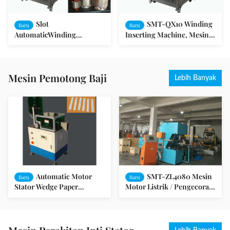
Slot
SMT-QX10 Winding
Baru
Baru
AutomaticWinding
Inserting Machine, Mesin
Memasukkan Mesin untuk
Slot Armature Winding
Fan / Mesin Cuci / Pompa
Otomatis
Motor
Mesin Pemotong Baji
Lebih Banyak
Automatic Motor
SMT-ZL4080 Mesin
Baru
Baru
Stator Wedge Paper
Motor Listrik / Pengecoran
Membentuk dan
Motor Otomatis Yang Tepat
Memotong Mesin SMT-
CG200