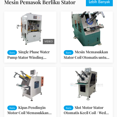
Mesin Pemasok Berliku Stator
Lebih Banyak
VIDEO
Single Phase Water
Mesin Memasukkan
Baru
Baru
Pump Stator Winding
Stator Coil Otomatis untuk
Inserting Machine Auto
Motor Industri Motor AC
Winding Insertion
Kipas Pendingin
Slot Motor Stator
Baru
Baru
Motor Coil Memasukkan
Otomatis Kecil Coil / Wedge