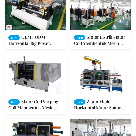
OEM / ODM
Motor Listrik Stator
Baru
Baru
Horizontal Big Power
Coil Membentuk Mesin
Stator Coil Berliku Mesin
Stator Kawat Tembaga
4Kw 380V
Membentuk / Shaping
Stator Coil Shaping
ZJ300 Model
Baru
Baru
Coil Membentuk Mesin
Horizontal Motor Stator
Tengah SMT - ZJ300 3726 X
Coil Forming Machine
1251 X 2111mm
dengan Movable Crane