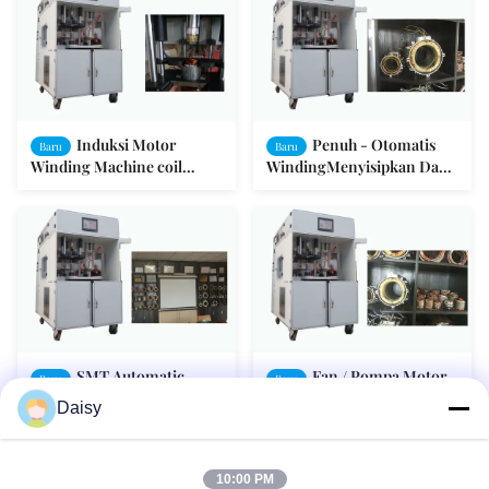
Induksi Motor
Penuh - Otomatis
Baru
Baru
Winding Machine coil
WindingMenyisipkan Dan
memasukkan Formulir
Drifting Machine untuk
Drift SMT - I
Motor Stator
SMT Automatic
Fan / Pompa Motor
Baru
Baru
Winding Inserting And
stator Automatic Stator
Daisy
Drifting Machine untuk
Winding Machine Empat
Motor Stator
stasiun Turntable
10:00 PM