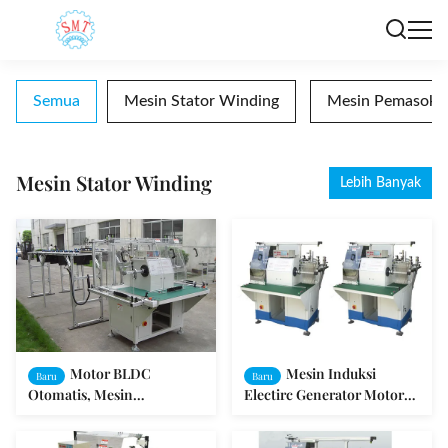
Semua
Mesin Stator Winding
Mesin Pemasok Be
Mesin Stator Winding
Lebih Banyak
Motor BLDC
Mesin Induksi
Baru
Baru
Otomatis, Mesin
Electirc Generator Motor
Penggulung Jarum
Stator Coil otomatis
Otomatis Stator Motor