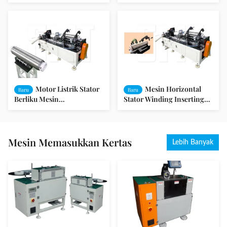
Mesin Perkakas Cepat Ubah
Memasukkan Mesin
Winding Inserting
Motor Listrik Stator
Mesin Horizontal
Baru
Baru
Berliku Mesin
Stator Winding Inserting
Memasukkan Untuk
Untuk Pompa Sumur
Memasukkan Kabel PVC
Dalam SMT - QX600
Mesin Memasukkan Kertas
Lebih Banyak