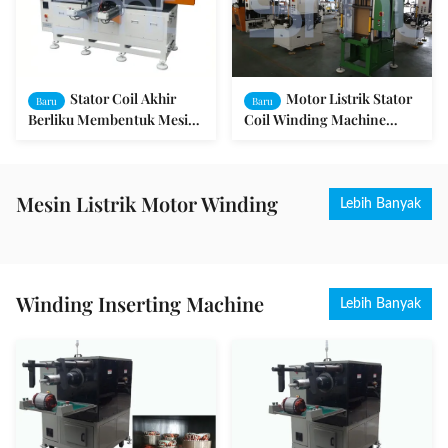
Stator Coil Akhir
Motor Listrik Stator
Baru
Baru
Berliku Membentuk Mesin
Coil Winding Machine
Pembentuk SMT - ZJ300
Akhir Membentuk Mesin
Stator Coil Winding
Tembaga / Aluminium Wire
Machine
SMT - ZJ160
Mesin Listrik Motor Winding
Lebih Banyak
Winding Inserting Machine
Lebih Banyak