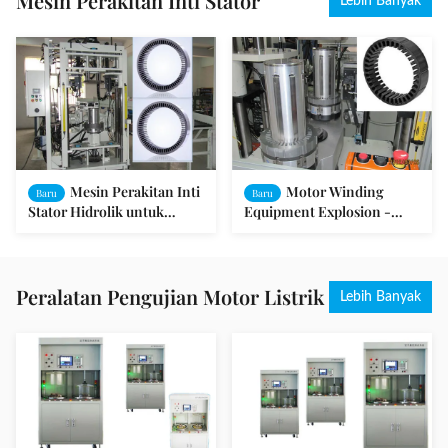
Mesin Perakitan Inti Stator
Lebih Banyak
Mesin Perakitan Inti
Motor Winding
Baru
Baru
Stator Hidrolik untuk
Equipment Explosion -
Motor Magnetik Permanen
Proof Motor Stator dan
Rotor Assembly Machine
Peralatan Pengujian Motor Listrik
Lebih Banyak