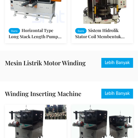
Horizontal Type
Sistem Hidrolik
Baru
Baru
Long Stack Length Pump
Stator Coil Membentuk
Stator Coil Pra -
Mesin Melangkah Motor
Membentuk Mesin
380V 50 / 60Hz
Kekuatan Besar
Mesin Listrik Motor Winding
Lebih Banyak
Winding Inserting Machine
Lebih Banyak