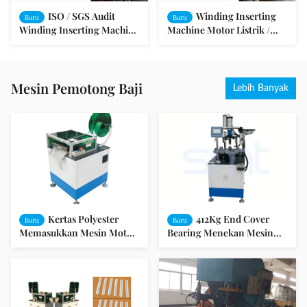
ISO / SGS Audit
Winding Inserting
Baru
Baru
Winding Inserting Machine
Machine Motor Listrik /
Pompa Motor Peralatan
Motor Magnet Permanen
Produksi
Mesin Pemotong Baji
Lebih Banyak
Kertas Polyester
412Kg End Cover
Baru
Baru
Memasukkan Mesin Motor
Bearing Menekan Mesin
DC Membentuk dan
Untuk Mesin Cuci Cooler
Memotong Mesin
Motor