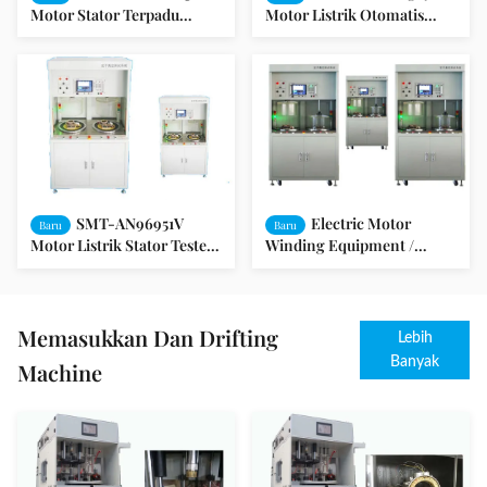
Motor Stator Terpadu
Motor Listrik Otomatis
Pengujian Panel SMT-
Untuk Motor Induktif /
AN96951V
Pompa
SMT-AN96951V
Electric Motor
Baru
Baru
Motor Listrik Stator Tester /
Winding Equipment /
Pengujian Terpadu / Motor
Peralatan Motor Listrik
Kipas
SMT-AN96951V
Memasukkan Dan Drifting
Lebih
Banyak
Machine