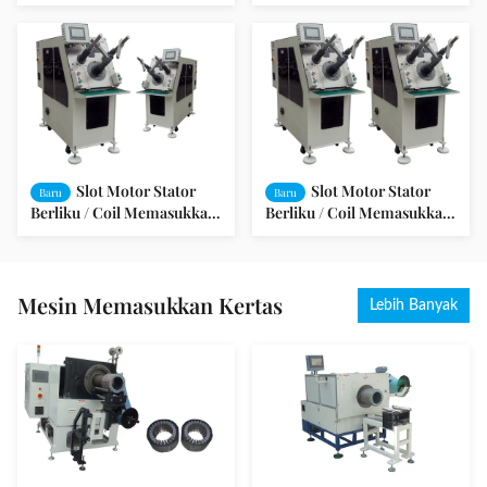
Machine QX08 Model
Motor Stator SMT - K90
Slot Motor Stator
Slot Motor Stator
Baru
Baru
Berliku / Coil Memasukkan
Berliku / Coil Memasukkan
Mesin (Servo / Horizontal)
Mesin (Servo / Horizontal)
SMT - K90
SMT - K90
Mesin Memasukkan Kertas
Lebih Banyak