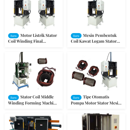
Motor Listrik Stator
Mesin Pembentuk
Baru
Baru
Coil Winding Final
Coil Kawat Logam Stator
Forming Machine Kawat
Motor Otomatis
Aluminium
Stator Coil Middle
Tipe Otomatis
Baru
Baru
Winding Forming Machine
Pompa Motor Stator Mesin
Dengan Perlindungan
Pembentuk Kumparan
Otomatis