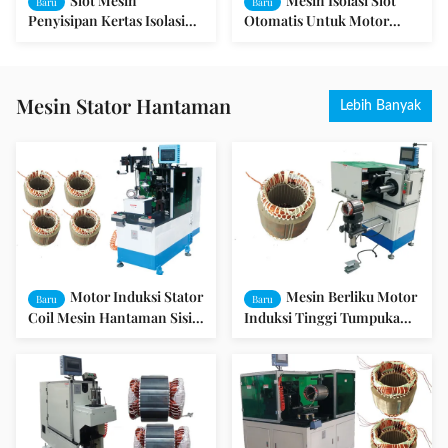
Slot Mesin
Mesin Isolasi Slot
Baru
Baru
Penyisipan Kertas Isolasi
Otomatis Untuk Motor
Isolasi Bawah / Cocok
Besar Dan Menengah
khusus untuk motor
ukuran besar dan sedang
Mesin Stator Hantaman
Lebih Banyak
Motor Induksi Stator
Mesin Berliku Motor
Baru
Baru
Coil Mesin Hantaman Sisi
Induksi Tinggi Tumpukan
Ganda / Mesin Hantaman
100 - 260 mm