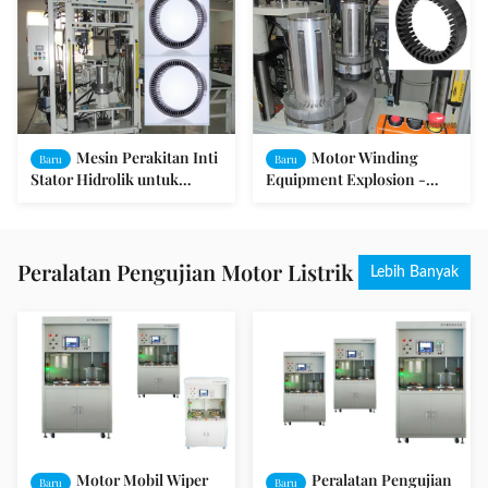
Mesin Perakitan Inti
Motor Winding
Baru
Baru
Stator Hidrolik untuk
Equipment Explosion -
Motor Magnetik Permanen
Proof Motor Stator dan
Rotor Assembly Machine
Peralatan Pengujian Motor Listrik
Lebih Banyak
Motor Mobil Wiper
Peralatan Pengujian
Baru
Baru