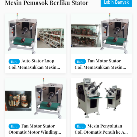
Mesin Pemasok Berliku Stator
Lebih Banyak
Auto Stator Loop
Fan Motor Stator
Baru
Baru
Coil Memasukkan Mesin
Coil Memasukkan Mesin
CU / AL Kompatibel Wire
60-150 mm Stator ID ISO /
SGS Audit
Fan Motor Stator
Mesin Penyalutan
Baru
Baru
Otomatis Motor Winding
Coil Otomatis Penuh ke AC