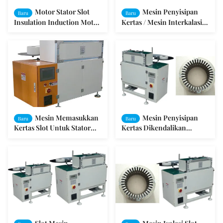
Motor Stator Slot
Mesin Penyisipan
Baru
Baru
Insulation Induction Motor
Kertas / Mesin Interkalasi
Winding Machine
Motor Skala Besar
Mesin Memasukkan
Mesin Penyisipan
Baru
Baru
Kertas Slot Untuk Stator
Kertas Dikendalikan
Motor AC
Dengan Program PLC. Slot
Insulation Auto - Inserting