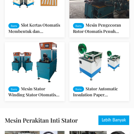
Slot Kertas Otomatis
Mesin Pengecoran
Baru
Baru
Membentuk dan
Rotor Otomatis Penuh
Memotong Mesin Untuk
Untuk Mencuci Motor Dan
Motor Stator
Pompa Motor SMT-
ZL4080
Mesin Stator
Stator Automatic
Baru
Baru
Winding Stator Otomatis
Insulation Paper
Untuk Armada Eksternal
Pembentukan Dan Cutting
SMT-LG300
Machine SMT - CD150
Mesin Perakitan Inti Stator
Lebih Banyak