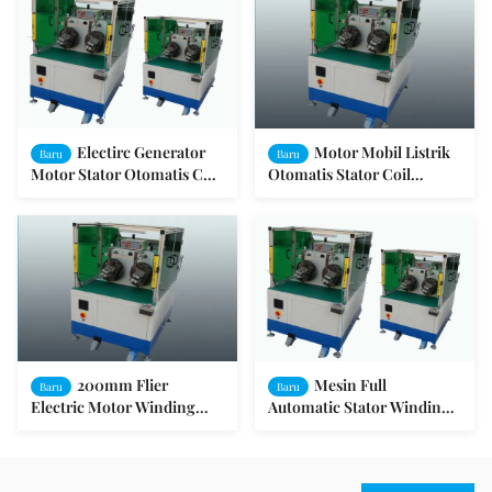
Electirc Generator
Motor Mobil Listrik
Baru
Baru
Motor Stator Otomatis Coil
Otomatis Stator Coil
Winding Machine ISO9001
Berliku Mesin SMT-WR100
/ SGS
200mm Flier
Mesin Full
Baru
Baru
Electric Motor Winding
Automatic Stator Winding /
Equipment Lapangan
Starter Stator
Otomatis Penuh
Memproduksi Mesin