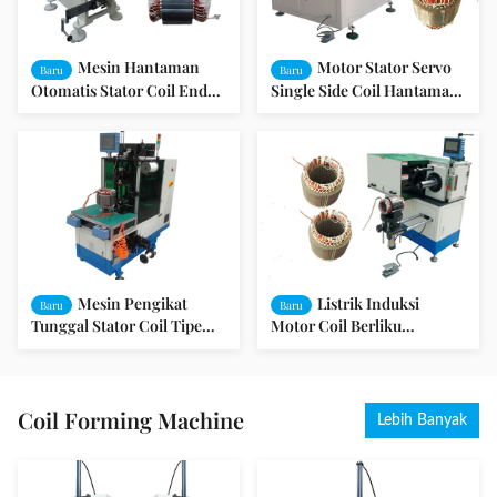
Mesin Hantaman
Motor Stator Servo
Baru
Baru
Otomatis Stator Coil End
Single Side Coil Hantaman
Motor Winding Machine
Mesin Mesin Produksi
Motor
Mesin Pengikat
Listrik Induksi
Baru
Baru
Tunggal Stator Coil Tipe
Motor Coil Berliku
Servo Otomatis
Memasukkan Mesin
Hantaman
Coil Forming Machine
Lebih Banyak