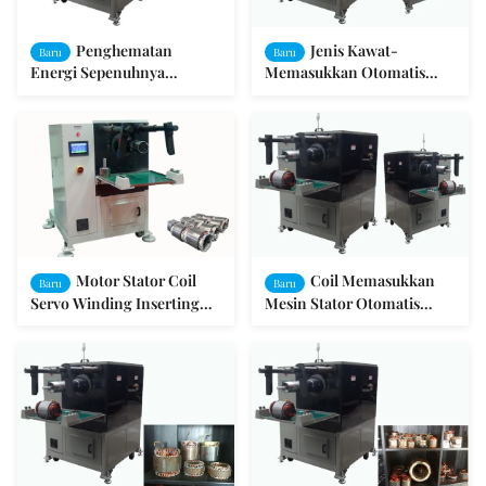
Penghematan
Jenis Kawat-
Baru
Baru
Energi Sepenuhnya
Memasukkan Otomatis
Otomatis Motor Winding
Armature Wire Winding
Machine SMT-QX10
Machine SMT-QX10
Motor Stator Coil
Coil Memasukkan
Baru
Baru
Servo Winding Inserting
Mesin Stator Otomatis
Machine dengan Wedge
Berliku Jenis Gambar DC
Listrik