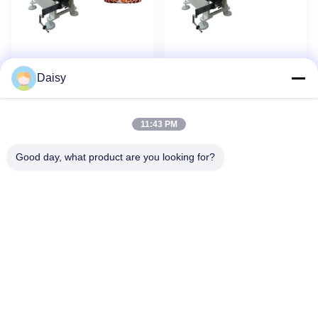
SMT Fan Motor
Stator Coil End
Baru
Baru
Daisy
Stator Coil Slot Berliku
Mengaktifkan Head
Hantaman Mesin
Hantaman Mesin dengan
pemrograman PLC
Struktur Vertikal
11:43 PM
1
2
3
4
Berikutnya
Good day, what product are you looking for?
Tidak, tidak.123, Jalan Qiangyuan Barat, Zona Pembangunan
Nanxun, Kota Huzhou, Provinsi Zhejiang, Cina
tel: 86-512-66316783-802
E-mail: sales5@smt-winding.com