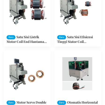
Satu Sisi Listrik
Satu Sisi Efisiensi
Baru
Baru
Motor Coil End Hantaman
Tinggi Stator Coil
Mesin Mengikat Stator
Hantaman Mesin / Mesin
Berliku Kepala
Hantaman - DB100
Motor Servo Double
Otomatis Horizontal
Baru
Baru