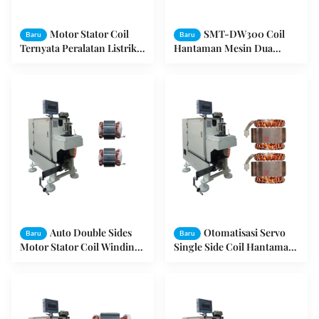
Motor Stator Coil
SMT-DW300 Coil
Baru
Baru
Ternyata Peralatan Listrik
Hantaman Mesin Dua
Motor Winding SMT -
Tangan Bersamaan Audit
BZ190
SGS
Auto Double Sides
Otomatisasi Servo
Baru
Baru
Motor Stator Coil Winding
Single Side Coil Hantaman
Machine ISO / SGS Audit
Mesin SMT - DB100