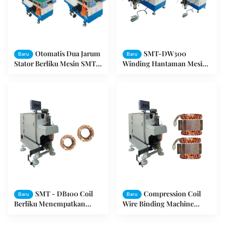
Otomatis Dua Jarum
SMT-DW300
Baru
Baru
Stator Berliku Mesin SMT -
Winding Hantaman Mesin
BZ190 ISO / SGS Audit
Fase Tunggal Motor Stator
SMT - DB100 Coil
Compression Coil
Baru
Baru
Berliku Menempatkan
Wire Binding Machine
Mesin Hantaman Kecil
Dengan PLC dan layar
Motor Otomatis Stator
sentuh SMT - DB100