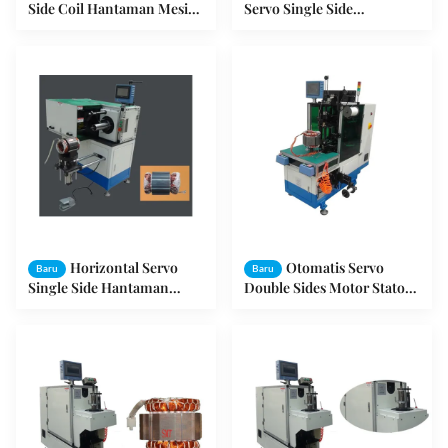
Side Coil Hantaman Mesin
Servo Single Side
Motor Produksi Mesin SMT
Hantaman Mesin Untuk
- DB100
Stator SMT - DW350
Horizontal Servo
Otomatis Servo
Baru
Baru
Single Side Hantaman
Double Sides Motor Stator
Mesin Untuk Stator SMT-
Coil Ternyata Mesin
DW300
Hantaman SMT - BZ190