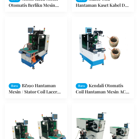
Otomatis Berliku Mesin
Hantaman Kaset Kabel Dan
SMT - BZ160 0,45 s / s
Polyester Untuk Mengikat
Kecepatan Hantaman
Kumparan Motor Listrik
BZ190 Hantaman
Kendali Otomatis
Baru
Baru
Mesin / Stator Coil Lacer
Coil Hantaman Mesin AC
60-180 mm Tumpukan
220V 380V 60HZ SMT -
Tinggi
BZ160