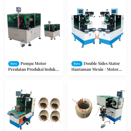
Wire
Pompa Motor
Double Sides Stator
Baru
Baru
Peralatan Produksi Induksi
Hantaman Mesin / Motor
Motor Winding Machine
Listrik Coil Berliku Motor
SMT - DW350
AC SMT - BZ160